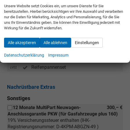
Unsere Website setzt Cookies ein, um unsere Dienste für Sie
Induktive Ladestation
E301
bereitzustellen. Hierbei berücksichtigen wir Ihre Auswahl und verarbeiten
nur die Daten für Marketing, Analytics und Personalisierung, für die Sie
uns Ihr Einverständnis geben. Sie können Ihre Einwilligung jederzeit mit
Sicherheit & Assistenz
Wirkung für die Zukunft widerrufen.
Keyless-System Plus (Schlüsselloses
YD04
Zugang- und Startsystem)
Alle akzeptieren
Alle ablehnen
Einstellungen
Datenschutzerklärung
Impressum
Räder & Technik
Reifenpannenset
LV02
Nachrüstbare Extras
Sonstiges
12 Monate MultiPart Neuwagen-
300,– €
Anschlussgarantie PKW (für Gasfahrzeuge plus 160)
19% Versicherungssteuer enthalten (IHK-
Registrierungsnummer: D-4KPM-ABGZN-49 )