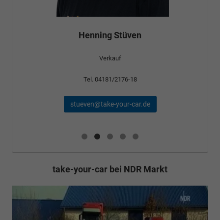
Henning Stüven
Verkauf
Tel. 04181/2176-18
stueven@take-your-car.de
take-your-car bei NDR Markt