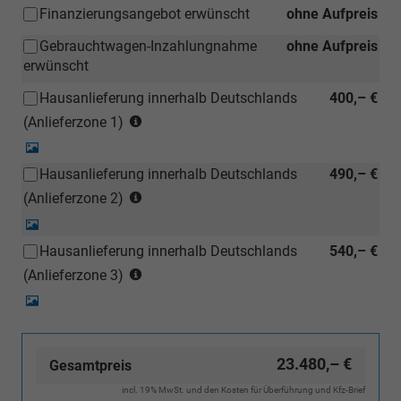
Finanzierungsangebot erwünscht
ohne Aufpreis
Gebrauchtwagen-Inzahlungnahme
ohne Aufpreis
erwünscht
Hausanlieferung innerhalb Deutschlands
400,– €
(Anlieferzonen
(Anlieferzone 1)
siehe
Detail-
Karte)
Foto
Hausanlieferung innerhalb Deutschlands
490,– €
(ausgenommen
(Anlieferzonen
Inselanlieferungen)
(Anlieferzone 2)
siehe
Detail-
Karte)
Foto
Hausanlieferung innerhalb Deutschlands
540,– €
(ausgenommen
(Anlieferzonen
Inselanlieferungen)
(Anlieferzone 3)
siehe
Detail-
Karte)
Foto
(ausgenommen
Inselanlieferungen)
23.480,– €
Gesamtpreis
incl. 19% MwSt. und den Kosten für Überführung und Kfz-Brief