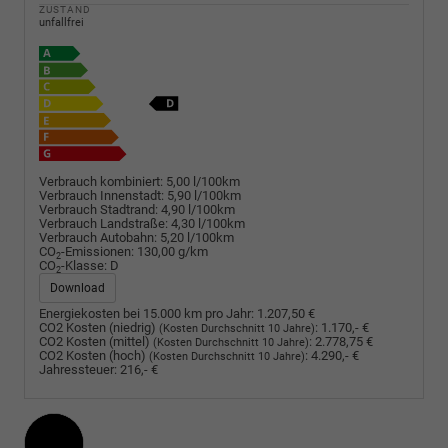
ZUSTAND
unfallfrei
Verbrauch kombiniert:
5,00 l/100km
Verbrauch Innenstadt:
5,90 l/100km
Verbrauch Stadtrand:
4,90 l/100km
Verbrauch Landstraße:
4,30 l/100km
Verbrauch Autobahn:
5,20 l/100km
CO
-Emissionen:
130,00 g/km
2
CO
-Klasse:
D
2
Download
Energiekosten bei 15.000 km pro Jahr:
1.207,50 €
CO2 Kosten (niedrig)
:
1.170,- €
(Kosten Durchschnitt 10 Jahre)
CO2 Kosten (mittel)
:
2.778,75 €
(Kosten Durchschnitt 10 Jahre)
CO2 Kosten (hoch)
:
4.290,- €
(Kosten Durchschnitt 10 Jahre)
Jahressteuer:
216,- €