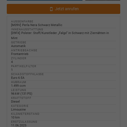
Jetzt anrufen
AUSSENFARBE
M09V
Perla Nera Schwarz Metallic
INNENAUSSTATTUNG
D9FX
Polster: Stoff/Kunstleder „Falgo“ in Schwarz mit Ziernähten in
Mint
GETRIEBE
Automatik
ANTRIEBSACHSE
Frontantrieb
ZYLINDER
4
PARTIKELFILTER
1
SCHADSTOFFKLASSE
Euro 6 EA
HUBRAUM
1.499 ccm
LEISTUNG
96 kW (131 PS)
KRAFTSTOFF
Diesel
KATEGORIE
Limousine
KILOMETERSTAND
10 km
ERSTZULASSUNG
11.06.2025