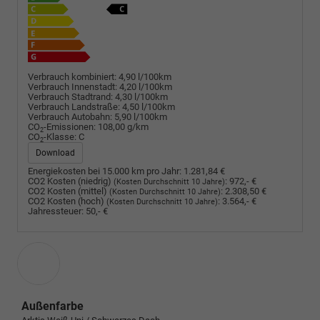
Verbrauch kombiniert:
4,90 l/100km
Verbrauch Innenstadt:
4,20 l/100km
Verbrauch Stadtrand:
4,30 l/100km
Verbrauch Landstraße:
4,50 l/100km
Verbrauch Autobahn:
5,90 l/100km
CO
-Emissionen:
108,00 g/km
2
CO
-Klasse:
C
2
Download
Energiekosten bei 15.000 km pro Jahr:
1.281,84 €
CO2 Kosten (niedrig)
:
972,- €
(Kosten Durchschnitt 10 Jahre)
CO2 Kosten (mittel)
:
2.308,50 €
(Kosten Durchschnitt 10 Jahre)
CO2 Kosten (hoch)
:
3.564,- €
(Kosten Durchschnitt 10 Jahre)
Jahressteuer:
50,- €
Außenfarbe