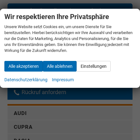
Bestellunterlagen anfordern
Wir respektieren Ihre Privatsphäre
Angebot anfordern
Unsere Website setzt Cookies ein, um unsere Dienste für Sie
bereitzustellen. Hierbei berücksichtigen wir Ihre Auswahl und verarbeiten
nur die Daten für Marketing, Analytics und Personalisierung, für die Sie
Merken
uns Ihr Einverständnis geben. Sie können Ihre Einwilligung jederzeit mit
Wirkung für die Zukunft widerrufen.
Jetzt anrufen
Alle akzeptieren
Alle ablehnen
Einstellungen
Fahrzeugnr.
Datenschutzerklärung
Impressum
Rückruf anfordern
AUDI
CUPRA