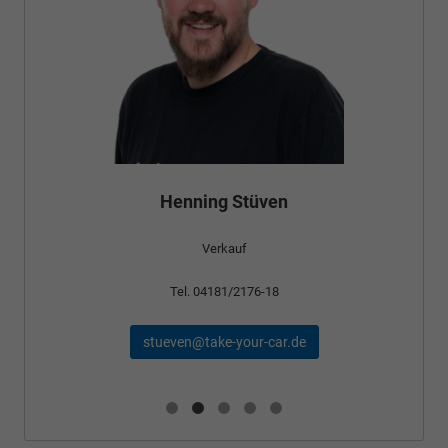
Henning Stüven
Verkauf
Tel. 04181/2176-18
stueven@take-your-car.de