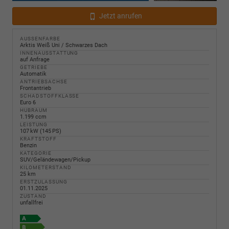
Jetzt anrufen
AUSSENFARBE
Arktis Weiß Uni / Schwarzes Dach
INNENAUSSTATTUNG
auf Anfrage
GETRIEBE
Automatik
ANTRIEBSACHSE
Frontantrieb
SCHADSTOFFKLASSE
Euro 6
HUBRAUM
1.199 ccm
LEISTUNG
107 kW (145 PS)
KRAFTSTOFF
Benzin
KATEGORIE
SUV/Geländewagen/Pickup
KILOMETERSTAND
25 km
ERSTZULASSUNG
01.11.2025
ZUSTAND
unfallfrei