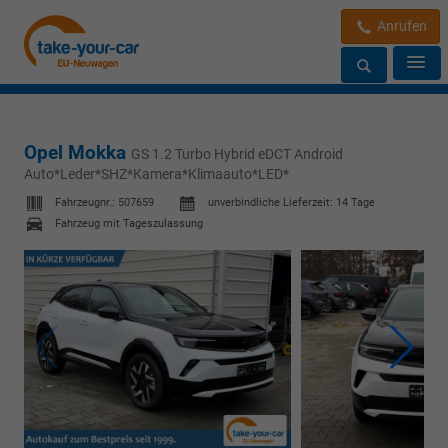
Anrufen
Opel Mokka
GS 1.2 Turbo Hybrid eDCT Android
Auto*Leder*SHZ*Kamera*Klimaauto*LED*
Fahrzeugnr.:
507659
unverbindliche Lieferzeit:
14 Tage
Fahrzeug mit Tageszulassung