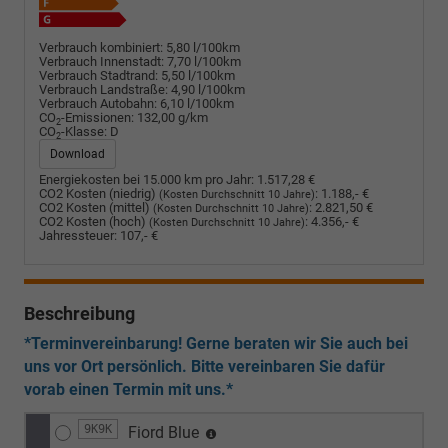
Verbrauch kombiniert:
5,80 l/100km
Verbrauch Innenstadt:
7,70 l/100km
Verbrauch Stadtrand:
5,50 l/100km
Verbrauch Landstraße:
4,90 l/100km
Verbrauch Autobahn:
6,10 l/100km
CO
-Emissionen:
132,00 g/km
2
CO
-Klasse:
D
2
Download
Energiekosten bei 15.000 km pro Jahr:
1.517,28 €
CO2 Kosten (niedrig)
:
1.188,- €
(Kosten Durchschnitt 10 Jahre)
CO2 Kosten (mittel)
:
2.821,50 €
(Kosten Durchschnitt 10 Jahre)
CO2 Kosten (hoch)
:
4.356,- €
(Kosten Durchschnitt 10 Jahre)
Jahressteuer:
107,- €
Beschreibung
*Terminvereinbarung! Gerne beraten wir Sie auch bei
uns vor Ort persönlich. Bitte vereinbaren Sie dafür
vorab einen Termin mit uns.*
9K9K
Fiord Blue