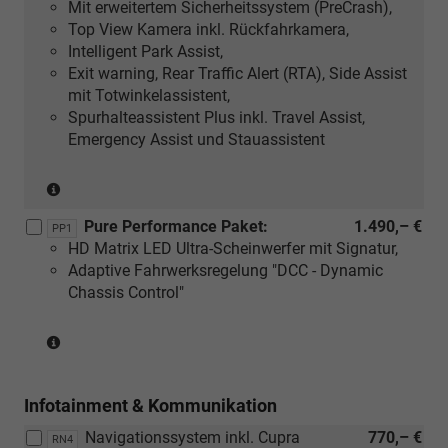
Mit erweitertem Sicherheitssystem (PreCrash),
Top View Kamera inkl. Rückfahrkamera,
Intelligent Park Assist,
Exit warning, Rear Traffic Alert (RTA), Side Assist
mit Totwinkelassistent,
Spurhalteassistent Plus inkl. Travel Assist,
Emergency Assist und Stauassistent
(Nur
in
Pure Performance Paket:
1.490,– €
Verbindung
PP1
HD Matrix LED Ultra-Scheinwerfer mit Signatur,
mit:
Adaptive Fahrwerksregelung "DCC - Dynamic
[WB1]
Chassis Control"
Edge
Paket,
(Nur
Nicht
in
in
Verbindung
Verbindung
Infotainment & Kommunikation
mit:
mit:
[WB1]
[PGR]
Navigationssystem inkl. Cupra
770,– €
RN4