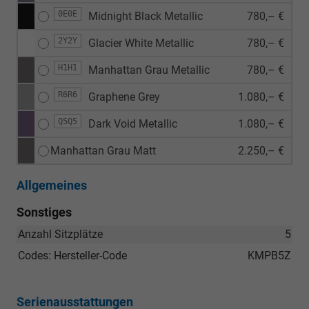
0E0E
Midnight Black Metallic
780,– €
2Y2Y
Glacier White Metallic
780,– €
H1H1
Manhattan Grau Metallic
780,– €
R6R6
Graphene Grey
1.080,– €
Q5Q5
Dark Void Metallic
1.080,– €
Manhattan Grau Matt
2.250,– €
Allgemeines
Sonstiges
Anzahl Sitzplätze
5
Codes: Hersteller-Code
KMPB5Z
Serienausstattungen