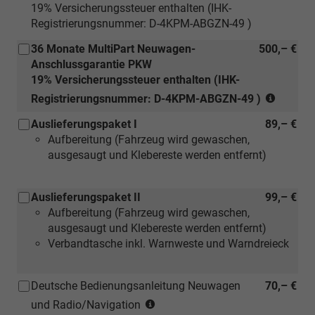
19% Versicherungssteuer enthalten (IHK-
Registrierungsnummer: D-4KPM-ABGZN-49 )
36 Monate MultiPart Neuwagen-
500,– €
Anschlussgarantie PKW
19% Versicherungssteuer enthalten (IHK-
(nur
Registrierungsnummer: D-4KPM-ABGZN-49 )
für
Auslieferungspaket I
89,– €
Neuwag
Aufbereitung (Fahrzeug wird gewaschen,
ausgesaugt und Klebereste werden entfernt)
Auslieferungspaket II
99,– €
Aufbereitung (Fahrzeug wird gewaschen,
ausgesaugt und Klebereste werden entfernt)
Verbandtasche inkl. Warnweste und Warndreieck
Deutsche Bedienungsanleitung Neuwagen
70,– €
(Hinweis:
und Radio/Navigation