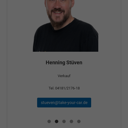
Henning Stüven
Verkauf
Tel. 04181/2176-18
stueven@take-your-car.de