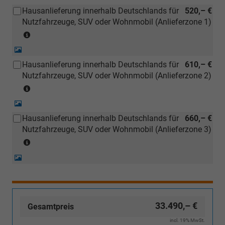
Kann
Hausanlieferung innerhalb Deutschlands für
520,– €
auch
Nutzfahrzeuge, SUV oder Wohnmobil (Anlieferzone 1)
bei
(Anlieferzonen
einem
siehe
deutschen
Detail-
Karte)
Händler
Foto
Hausanlieferung innerhalb Deutschlands für
610,– €
(ausgenommen
kostengünstiger
Nutzfahrzeuge, SUV oder Wohnmobil (Anlieferzone 2)
Inselanlieferungen)
nachbestellt
(Anlieferzonen
werden)
siehe
Detail-
Karte)
Foto
Hausanlieferung innerhalb Deutschlands für
660,– €
(ausgenommen
Nutzfahrzeuge, SUV oder Wohnmobil (Anlieferzone 3)
Inselanlieferungen)
(Anlieferzonen
siehe
Detail-
Karte)
Foto
(ausgenommen
Inselanlieferungen)
33.490,– €
Gesamtpreis
incl. 19% MwSt.