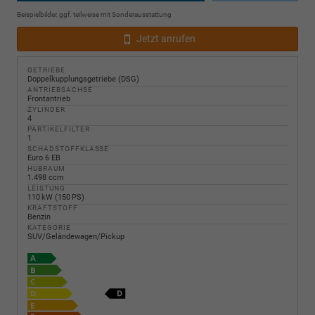
Beispielbilder, ggf. teilweise mit Sonderausstattung
Jetzt anrufen
GETRIEBE
Doppelkupplungsgetriebe (DSG)
ANTRIEBSACHSE
Frontantrieb
ZYLINDER
4
PARTIKELFILTER
1
SCHADSTOFFKLASSE
Euro 6 EB
HUBRAUM
1.498 ccm
LEISTUNG
110 kW (150 PS)
KRAFTSTOFF
Benzin
KATEGORIE
SUV/Geländewagen/Pickup