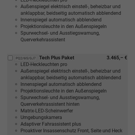
Tech
Außenspiegel elektrisch einstell-, beheizbar und
Plus
anklappbar, beidseitig automatisch abblendend
Paket
Innenspiegel automatisch abblendend
oder
Projektionsleuchte in den Außenspiegeln
[PQ3]
Spurwechsel- und Ausstiegswarnung,
Tech
Querverkehrassistent
Pro
Paket)
Tech Plus Paket
3.465,– €
PQ2/6I5/GJ7
LED-Heckleuchten pro
Außenspiegel elektrisch einstell-, beheizbar und
anklappbar, beidseitig automatisch abblendend
Innenspiegel automatisch abblendend
Projektionsleuchte in den Außenspiegeln
Spurwechsel- und Ausstiegswarnung,
Querverkehrassistent hinten
Matrix-LED-Scheinwerfer
Umgebungskamera
Adaptiver Fahrassistent plus
Proaktiver Insassenschutz Front, Seite und Heck