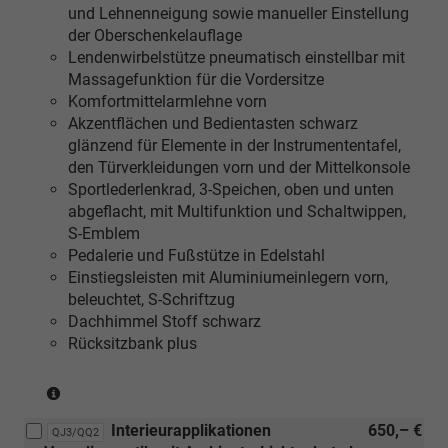
und Lehnenneigung sowie manueller Einstellung
Köper
der Oberschenkelauflage
Struktur
Lendenwirbelstütze pneumatisch einstellbar mit
und
Massagefunktion für die Vordersitze
[QE1]
Komfortmittelarmlehne vorn
Ablage-
Akzentflächen und Bedientasten schwarz
und
glänzend für Elemente in der Instrumententafel,
Gepäckraumpaket
den Türverkleidungen vorn und der Mittelkonsole
und
Sportlederlenkrad, 3-Speichen, oben und unten
[4D3]
abgeflacht, mit Multifunktion und Schaltwippen,
Sitzbelüftung
S-Emblem
vorn
Pedalerie und Fußstütze in Edelstahl
Einstiegsleisten mit Aluminiumeinlegern vorn,
beleuchtet, S-Schriftzug
Dachhimmel Stoff schwarz
Rücksitzbank plus
(nur
in
Interieurapplikationen
650,– €
Verbindung
QJ3/QQ2