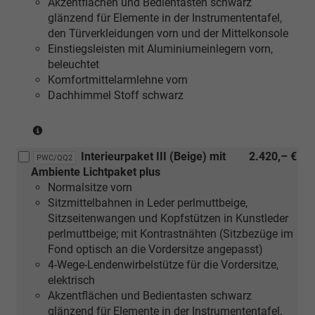
Akzentflächen und Bedientasten schwarz
oder
glänzend für Elemente in der Instrumententafel,
[5MF]
den Türverkleidungen vorn und der Mittelkonsole
Dekoreinlagen
Einstiegsleisten mit Aluminiumeinlegern vorn,
Aluminium
beleuchtet
matt
Komfortmittelarmlehne vorn
gebürstet
Dachhimmel Stoff schwarz
silber
oder
(nur
[5TK]
in
Dekoreinlagen
Interieurpaket III (Beige) mit
2.420,– €
Verbindung
Holz
PWC/QQ2
Ambiente Lichtpaket plus
mit
Nussbaum
Normalsitze vorn
[5MC]
braun
Sitzmittelbahnen in Leder perlmuttbeige,
Dekoreinlagen
naturell)
Sitzseitenwangen und Kopfstützen in Kunstleder
Holz
perlmuttbeige; mit Kontrastnähten (Sitzbezüge im
Linde
Fond optisch an die Vordersitze angepasst)
Sediment
4-Wege-Lendenwirbelstütze für die Vordersitze,
silbergrau
elektrisch
naturell
Akzentflächen und Bedientasten schwarz
oder
glänzend für Elemente in der Instrumententafel,
[5MF]