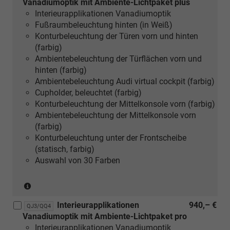
Vanadiumoptik mit Ambiente-Lichtpaket plus
mit
Interieurapplikationen Vanadiumoptik
[5MB]
Fußraumbeleuchtung hinten (in Weiß)
Dekoreinlagen
Konturbeleuchtung der Türen vorn und hinten
Aluminium
(farbig)
matt
Ambientebeleuchtung der Türflächen vorn und
gebürstet
hinten (farbig)
oder
Ambientebeleuchtung Audi virtual cockpit (farbig)
[5MK]
Cupholder, beleuchtet (farbig)
Dekoreinlagen
Konturbeleuchtung der Mittelkonsole vorn (farbig)
Carbon
Ambientebeleuchtung der Mittelkonsole vorn
Mikro-
(farbig)
Köper
Konturbeleuchtung unter der Frontscheibe
Struktur
(statisch, farbig)
und
Auswahl von 30 Farben
[QE1]
Ablage-
(nur
und
in
Gepäckraumpaket
Interieurapplikationen
940,– €
Verbindung
und
QJ3/QQ4
Vanadiumoptik mit Ambiente-Lichtpaket pro
mit
[4D3]
Interieurapplikationen Vanadiumoptik
[PY2]
Sitzbelüftung