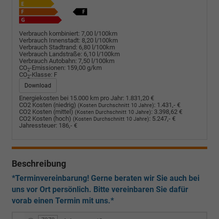
Verbrauch kombiniert:
7,00 l/100km
Verbrauch Innenstadt:
8,20 l/100km
Verbrauch Stadtrand:
6,80 l/100km
Verbrauch Landstraße:
6,10 l/100km
Verbrauch Autobahn:
7,50 l/100km
CO
-Emissionen:
159,00 g/km
2
CO
-Klasse:
F
2
Download
Energiekosten bei 15.000 km pro Jahr:
1.831,20 €
CO2 Kosten (niedrig)
:
1.431,- €
(Kosten Durchschnitt 10 Jahre)
CO2 Kosten (mittel)
:
3.398,62 €
(Kosten Durchschnitt 10 Jahre)
CO2 Kosten (hoch)
:
5.247,- €
(Kosten Durchschnitt 10 Jahre)
Jahressteuer:
186,- €
Beschreibung
*Terminvereinbarung! Gerne beraten wir Sie auch bei
uns vor Ort persönlich. Bitte vereinbaren Sie dafür
vorab einen Termin mit uns.*