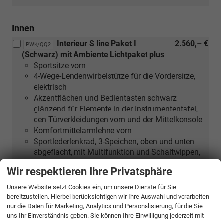
in
Verbindung
Innen
mit
[PYC]
Interieur S line Paket I
2.560,– €
PWK/QQ2
Klimatisierungspaket
(Schwarz) mit Ambiente Lichtpaket plus
und
Sportsitze vorn
[PWA]
4-Wege-Lendenwirbelstütze für die Vordersitze,
Interieurpaket
elektrisch
I
Akzentflächen und Bedientasten schwarz
oder
glänzend für Elemente in der Instrumententafel,
[PWB]
den Türverkleidungen vorn und der Mittelkonsole
Interieurpaket
Komfortmittelarmlehne vorn
II
Sportlederlenkrad, 3-Speichen, oben und unten
oder
abgeflacht, mit Multifunktion und Schaltwippen,
[PWC]
S-Emblem
Interieurpaket
Wir respektieren Ihre Privatsphäre
Pedalerie und Fußstütze in Edelstahl
III
Einstiegsleisten mit Aluminiumeinlegern vorn,
Unsere Website setzt Cookies ein, um unsere Dienste für Sie
oder
beleuchtet, S-Schriftzug
bereitzustellen. Hierbei berücksichtigen wir Ihre Auswahl und verarbeiten
[PWE]
Dachhimmel Stoff schwarz
nur die Daten für Marketing, Analytics und Personalisierung, für die Sie
Interieurpaket
uns Ihr Einverständnis geben. Sie können Ihre Einwilligung jederzeit mit