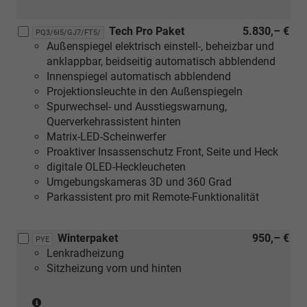
Tech Pro Paket
5.830,– €
PQ3/6I5/GJ7/FT5/
Außenspiegel elektrisch einstell-, beheizbar und
anklappbar, beidseitig automatisch abblendend
Innenspiegel automatisch abblendend
Projektionsleuchte in den Außenspiegeln
Spurwechsel- und Ausstiegswarnung,
Querverkehrassistent hinten
Matrix-LED-Scheinwerfer
Proaktiver Insassenschutz Front, Seite und Heck
digitale OLED-Heckleucheten
Umgebungskameras 3D und 360 Grad
Parkassistent pro mit Remote-Funktionalität
Winterpaket
950,– €
PYE
Lenkradheizung
Sitzheizung vorn und hinten
(nur