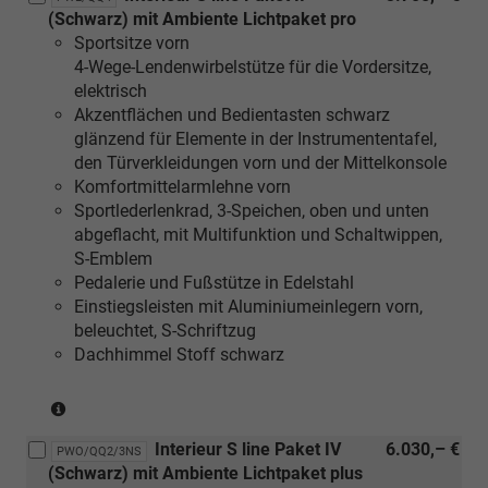
(Schwarz) mit Ambiente Lichtpaket pro
mit
Sportsitze vorn
[5MB]
4-Wege-Lendenwirbelstütze für die Vordersitze,
Dekoreinlagen
elektrisch
Aluminium
Akzentflächen und Bedientasten schwarz
matt
glänzend für Elemente in der Instrumententafel,
gebürstet
den Türverkleidungen vorn und der Mittelkonsole
oder
Komfortmittelarmlehne vorn
[5MK]
Sportlederlenkrad, 3-Speichen, oben und unten
Dekoreinlagen
abgeflacht, mit Multifunktion und Schaltwippen,
Carbon
S-Emblem
Mikro-
Pedalerie und Fußstütze in Edelstahl
Köper
Einstiegsleisten mit Aluminiumeinlegern vorn,
Struktur)
beleuchtet, S-Schriftzug
Dachhimmel Stoff schwarz
(nur
in
Interieur S line Paket IV
6.030,– €
Verbindung
PWO/QQ2/3NS
(Schwarz) mit Ambiente Lichtpaket plus
mit