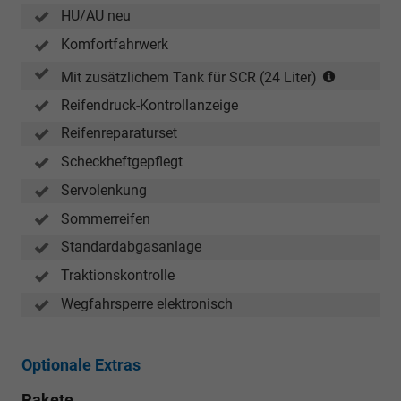
HU/AU neu
Komfortfahrwerk
(nur
Mit zusätzlichem Tank für SCR (24 Liter)
in
Reifendruck-Kontrollanzeige
Verbindu
mit
Reifenreparaturset
TDI
Scheckheftgepflegt
quattro)
Servolenkung
Sommerreifen
Standardabgasanlage
Traktionskontrolle
Wegfahrsperre elektronisch
Optionale Extras
Pakete