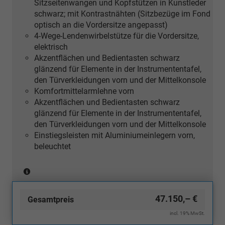
Sitzseitenwangen und Kopfstützen in Kunstleder
Holz
schwarz; mit Kontrastnähten (Sitzbezüge im Fond
Linde
optisch an die Vordersitze angepasst)
Sediment
4-Wege-Lendenwirbelstütze für die Vordersitze,
silbergrau
elektrisch
naturell
Akzentflächen und Bedientasten schwarz
oder
glänzend für Elemente in der Instrumententafel,
[5MF]
den Türverkleidungen vorn und der Mittelkonsole
Dekoreinlagen
Komfortmittelarmlehne vorn
Aluminium
Akzentflächen und Bedientasten schwarz
matt
glänzend für Elemente in der Instrumententafel,
gebürstet
den Türverkleidungen vorn und der Mittelkonsole
silber
Einstiegsleisten mit Aluminiumeinlegern vorn,
oder
beleuchtet
[5TK]
Dekoreinlagen
(nur
Holz
in
Nussbaum
Interieurpaket VI (Beige) mit
3.585,– €
Verbindung
braun
PWF/QQ2
47.150,– €
Gesamtpreis
Ambiente Lichtpaket plus
mit
naturell)
Sportsitze vorn
[5MC]
incl. 19% MwSt.
belüftete Sitzmittelbahn der Vordersitze und nicht
Dekoreinlagen