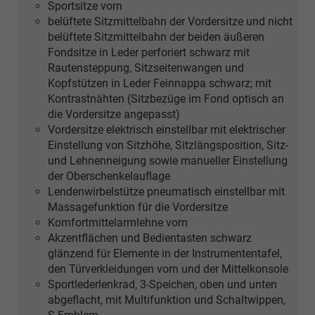
Sportsitze vorn
[5MB]
belüftete Sitzmittelbahn der Vordersitze und nicht
Dekoreinlagen
belüftete Sitzmittelbahn der beiden äußeren
Aluminium
Fondsitze in Leder perforiert schwarz mit
matt
Rautensteppung, Sitzseitenwangen und
gebürstet
Kopfstützen in Leder Feinnappa schwarz; mit
oder
Kontrastnähten (Sitzbezüge im Fond optisch an
[5MK]
die Vordersitze angepasst)
Dekoreinlagen
Vordersitze elektrisch einstellbar mit elektrischer
Carbon
Einstellung von Sitzhöhe, Sitzlängsposition, Sitz-
Mikro-
und Lehnenneigung sowie manueller Einstellung
Köper
der Oberschenkelauflage
Struktur)
Lendenwirbelstütze pneumatisch einstellbar mit
Massagefunktion für die Vordersitze
Komfortmittelarmlehne vorn
Akzentflächen und Bedientasten schwarz
glänzend für Elemente in der Instrumententafel,
den Türverkleidungen vorn und der Mittelkonsole
Sportlederlenkrad, 3-Speichen, oben und unten
abgeflacht, mit Multifunktion und Schaltwippen,