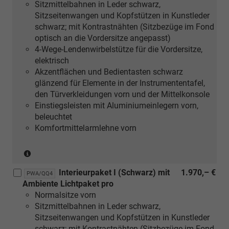
Sitzmittelbahnen in Leder schwarz,
S
Sitzseitenwangen und Kopfstützen in Kunstleder
line
schwarz; mit Kontrastnähten (Sitzbezüge im Fond
Paket)
optisch an die Vordersitze angepasst)
4-Wege-Lendenwirbelstütze für die Vordersitze,
elektrisch
Akzentflächen und Bedientasten schwarz
glänzend für Elemente in der Instrumententafel,
den Türverkleidungen vorn und der Mittelkonsole
Einstiegsleisten mit Aluminiumeinlegern vorn,
beleuchtet
Komfortmittelarmlehne vorn
(nur
in
Interieurpaket I (Schwarz) mit
1.970,– €
Verbindung
PWA/QQ4
Ambiente Lichtpaket pro
mit
Normalsitze vorn
[5MC]
Sitzmittelbahnen in Leder schwarz,
Dekoreinlagen
Sitzseitenwangen und Kopfstützen in Kunstleder
Holz
schwarz; mit Kontrastnähten (Sitzbezüge im Fond