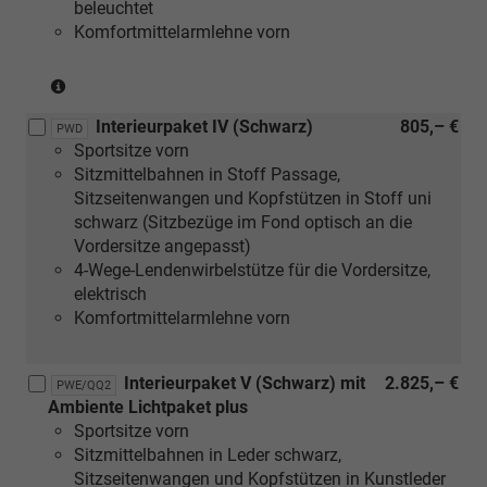
beleuchtet
matt
Komfortmittelarmlehne vorn
gebürstet
silber
(nur
oder
in
[5TK]
Interieurpaket IV (Schwarz)
805,– €
Verbindung
Dekoreinlagen
PWD
Sportsitze vorn
mit
Holz
Sitzmittelbahnen in Stoff Passage,
[5MC]
Nussbaum
Sitzseitenwangen und Kopfstützen in Stoff uni
Dekoreinlagen
braun
schwarz (Sitzbezüge im Fond optisch an die
Holz
naturell)
Vordersitze angepasst)
Linde
4-Wege-Lendenwirbelstütze für die Vordersitze,
Sediment
elektrisch
silbergrau
Komfortmittelarmlehne vorn
naturell
oder
[5MF]
Interieurpaket V (Schwarz) mit
2.825,– €
PWE/QQ2
Dekoreinlagen
Ambiente Lichtpaket plus
Aluminium
Sportsitze vorn
matt
Sitzmittelbahnen in Leder schwarz,
gebürstet
Sitzseitenwangen und Kopfstützen in Kunstleder