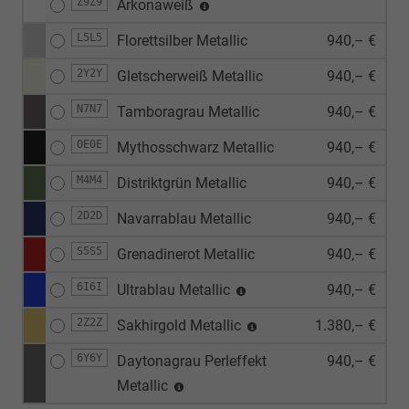
Z9Z9
Arkonaweiß
L5L5
Florettsilber Metallic
940,– €
2Y2Y
Gletscherweiß Metallic
940,– €
N7N7
Tamboragrau Metallic
940,– €
0E0E
Mythosschwarz Metallic
940,– €
M4M4
Distriktgrün Metallic
940,– €
2D2D
Navarrablau Metallic
940,– €
S5S5
Grenadinerot Metallic
940,– €
6I6I
Ultrablau Metallic
940,– €
2Z2Z
Sakhirgold Metallic
1.380,– €
6Y6Y
Daytonagrau Perleffekt
940,– €
Metallic