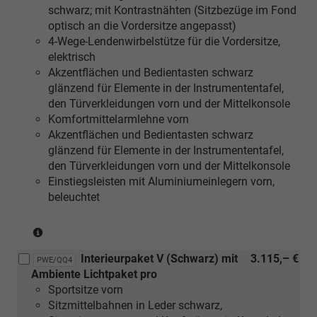
silber
schwarz; mit Kontrastnähten (Sitzbezüge im Fond
oder
optisch an die Vordersitze angepasst)
[5TK]
4-Wege-Lendenwirbelstütze für die Vordersitze,
Dekoreinlagen
elektrisch
Holz
Akzentflächen und Bedientasten schwarz
Nussbaum
glänzend für Elemente in der Instrumententafel,
braun
den Türverkleidungen vorn und der Mittelkonsole
naturell)
Komfortmittelarmlehne vorn
Akzentflächen und Bedientasten schwarz
glänzend für Elemente in der Instrumententafel,
den Türverkleidungen vorn und der Mittelkonsole
Einstiegsleisten mit Aluminiumeinlegern vorn,
beleuchtet
(nur
in
Interieurpaket V (Schwarz) mit
3.115,– €
Verbindung
PWE/QQ4
Ambiente Lichtpaket pro
mit
Sportsitze vorn
[5MC]
Sitzmittelbahnen in Leder schwarz,
Dekoreinlagen