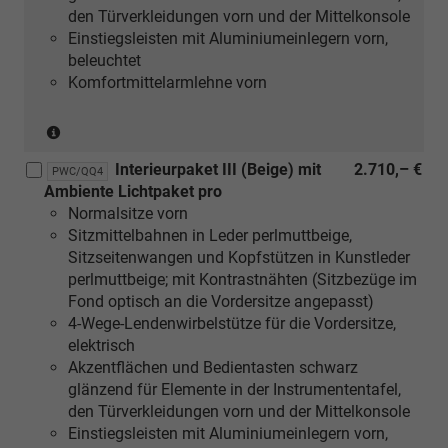
den Türverkleidungen vorn und der Mittelkonsole
Dekoreinlagen
Einstiegsleisten mit Aluminiumeinlegern vorn,
Aluminium
beleuchtet
matt
Komfortmittelarmlehne vorn
gebürstet
silber
(nur
oder
in
[5TK]
Interieurpaket III (Beige) mit
2.710,– €
Verbindung
Dekoreinlagen
PWC/QQ4
Ambiente Lichtpaket pro
mit
Holz
Normalsitze vorn
[5MC]
Nussbaum
Sitzmittelbahnen in Leder perlmuttbeige,
Dekoreinlagen
braun
Sitzseitenwangen und Kopfstützen in Kunstleder
Holz
naturell)
perlmuttbeige; mit Kontrastnähten (Sitzbezüge im
Linde
Fond optisch an die Vordersitze angepasst)
Sediment
4-Wege-Lendenwirbelstütze für die Vordersitze,
silbergrau
elektrisch
naturell
Akzentflächen und Bedientasten schwarz
oder
glänzend für Elemente in der Instrumententafel,
[5MF]
den Türverkleidungen vorn und der Mittelkonsole
Dekoreinlagen
Einstiegsleisten mit Aluminiumeinlegern vorn,
Aluminium