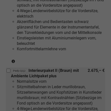
Linde
optisch an die Vordersitze angepasst)
Sediment
4-Wege-Lendenwirbelstütze für die Vordersitze,
silbergrau
elektrisch
naturell
Akzentflächen und Bedientasten schwarz
oder
glänzend für Elemente in der Instrumententafel,
[5MF]
den Türverkleidungen vorn und der Mittelkonsole
Dekoreinlagen
Einstiegsleisten mit Aluminiumeinlegern vorn,
Aluminium
beleuchtet
matt
Komfortmittelarmlehne vorn
gebürstet
silber
(nur
oder
in
[5TK]
Interieurpaket II (Braun) mit
2.675,– €
Verbindung
Dekoreinlagen
PWB/QQ2
Ambiente Lichtpaket plus
mit
Holz
Normalsitze vorn
[5MC]
Nussbaum
Sitzmittelbahnen in Leder murillobraun,
Dekoreinlagen
braun
Sitzseitenwangen und Kopfstützen in Kunstleder
Holz
naturell)
murillobraun; mit Kontrastnähten (Sitzbezüge im
Linde
Fond optisch an die Vordersitze angepasst)
Sediment
4-Wege-Lendenwirbelstütze für die Vordersitze,
silbergrau