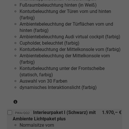
Fußraumbeleuchtung hinten (in Weiß)
S
vorn
Konturbeleuchtung der Türen vorn und hinten
line
(farbig)
Paket)
Ambientebeleuchtung der Türflächen vorn und
hinten (farbig)
Ambientebeleuchtung Audi virtual cockpit (farbig)
Cupholder, beleuchtet (farbig)
Konturbeleuchtung der Mittelkonsole vorn (farbig)
Ambientebeleuchtung der Mittelkonsole vorn
(farbig)
Konturbeleuchtung unter der Frontscheibe
(statisch, farbig)
Auswahl von 30 Farben
dynamisches Interaktionslicht (farbig)
(nur
in
Interieurpaket I (Schwarz) mit
1.970,– €
Verbindung
PWA/QQ2
Ambiente Lichtpaket plus
mit
Normalsitze vorn
[PY2]