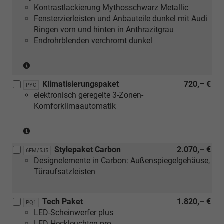
Kontrastlackierung Mythosschwarz Metallic
[PY2]
Fensterzierleisten und Anbauteile dunkel mit Audi
Exterieur
Ringen vorn und hinten in Anthrazitgrau
S
Endrohrblenden verchromt dunkel
line)
(nur
in
Klimatisierungspaket
720,– €
Verbindung
PYC
elektronisch geregelte 3-Zonen-
mit
Komforklimaautomatik
[PY2]
Exterieur
(nur
S
in
line
Stylepaket Carbon
2.070,– €
Verbindung
und
6FM/5J5
Designelemente in Carbon: Außenspiegelgehäuse,
mit
[6FJ]
Türaufsatzleisten
[PQ1]
Außenspiegelgehäuse
Tech
schwarz)
Paket
Tech Paket
1.820,– €
PQ1
oder
LED-Scheinwerfer plus
[PQ2]
LED-Heckleuchten pro