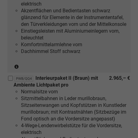
elektrisch
naturell
Akzentflächen und Bedientasten schwarz
oder
glänzend für Elemente in der Instrumententafel,
[5MF]
den Türverkleidungen vorn und der Mittelkonsole
Dekoreinlagen
Einstiegsleisten mit Aluminiumeinlegern vorn,
Aluminium
beleuchtet
matt
Komfortmittelarmlehne vorn
gebürstet
Dachhimmel Stoff schwarz
silber
oder
(nur
[5TK]
in
Dekoreinlagen
Interieurpaket II (Braun) mit
2.965,– €
Verbindung
Holz
PWB/QQ4
Ambiente Lichtpaket pro
mit
Nussbaum
Normalsitze vorn
[5MC]
braun
Sitzmittelbahnen in Leder murillobraun,
Dekoreinlagen
naturell)
Sitzseitenwangen und Kopfstützen in Kunstleder
Holz
murillobraun; mit Kontrastnähten (Sitzbezüge im
Linde
Fond optisch an die Vordersitze angepasst)
Sediment
4-Wege-Lendenwirbelstütze für die Vordersitze,
silbergrau
elektrisch
naturell