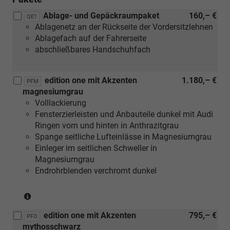
Ablage- und Gepäckraumpaket
160,– €
QE1
Ablagenetz an der Rückseite der Vordersitzlehnen
Ablagefach auf der Fahrerseite
abschließbares Handschuhfach
edition one mit Akzenten
1.180,– €
PFM
magnesiumgrau
Volllackierung
Fensterzierleisten und Anbauteile dunkel mit Audi
Ringen vorn und hinten in Anthrazitgrau
Spange seitliche Lufteinlässe in Magnesiumgrau
Einleger im seitlichen Schweller in
Magnesiumgrau
Endrohrblenden verchromt dunkel
(nur
in
edition one mit Akzenten
795,– €
Verbindung
PFO
mythosschwarz
mit