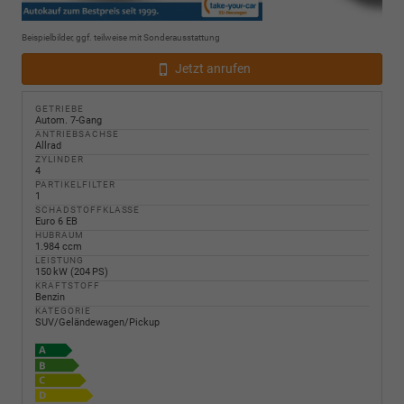
Beispielbilder, ggf. teilweise mit Sonderausstattung
Jetzt anrufen
GETRIEBE
Autom. 7-Gang
ANTRIEBSACHSE
Allrad
ZYLINDER
4
PARTIKELFILTER
1
SCHADSTOFFKLASSE
Euro 6 EB
HUBRAUM
1.984 ccm
LEISTUNG
150 kW (204 PS)
KRAFTSTOFF
Benzin
KATEGORIE
SUV/Geländewagen/Pickup