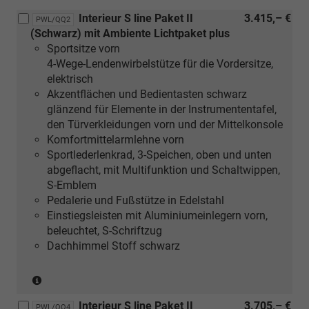
in
Interieur S line Paket II
3.415,– €
Verbindung
PWL/QQ2
(Schwarz) mit Ambiente Lichtpaket plus
mit
Sportsitze vorn
[5MB]
4-Wege-Lendenwirbelstütze für die Vordersitze,
Dekoreinlagen
elektrisch
Aluminium
Akzentflächen und Bedientasten schwarz
matt
glänzend für Elemente in der Instrumententafel,
gebürstet
den Türverkleidungen vorn und der Mittelkonsole
oder
Komfortmittelarmlehne vorn
[5MK]
Sportlederlenkrad, 3-Speichen, oben und unten
Dekoreinlagen
abgeflacht, mit Multifunktion und Schaltwippen,
Carbon
S-Emblem
Mikro-
Pedalerie und Fußstütze in Edelstahl
Köper
Einstiegsleisten mit Aluminiumeinlegern vorn,
Struktur)
beleuchtet, S-Schriftzug
Dachhimmel Stoff schwarz
(nur
in
Interieur S line Paket II
3.705,– €
Verbindung
PWL/QQ4