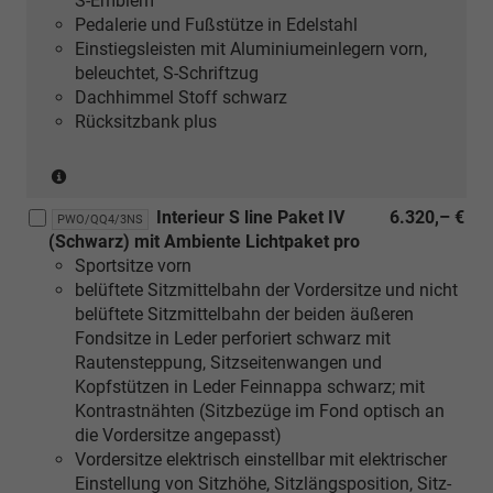
S-Emblem
Pedalerie und Fußstütze in Edelstahl
Einstiegsleisten mit Aluminiumeinlegern vorn,
beleuchtet, S-Schriftzug
Dachhimmel Stoff schwarz
Rücksitzbank plus
(nur
in
Interieur S line Paket IV
6.320,– €
Verbindung
PWO/QQ4/3NS
(Schwarz) mit Ambiente Lichtpaket pro
mit
Sportsitze vorn
[5MB]
belüftete Sitzmittelbahn der Vordersitze und nicht
Dekoreinlagen
belüftete Sitzmittelbahn der beiden äußeren
Aluminium
Fondsitze in Leder perforiert schwarz mit
matt
Rautensteppung, Sitzseitenwangen und
gebürstet
Kopfstützen in Leder Feinnappa schwarz; mit
oder
Kontrastnähten (Sitzbezüge im Fond optisch an
[5MK]
die Vordersitze angepasst)
Dekoreinlagen
Vordersitze elektrisch einstellbar mit elektrischer
Carbon
Einstellung von Sitzhöhe, Sitzlängsposition, Sitz-
Mikro-