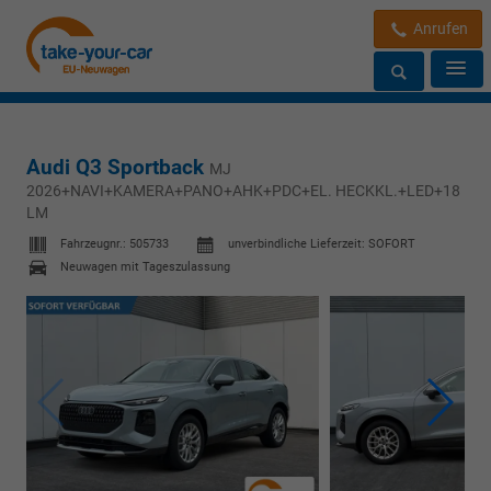
Anrufen
Audi Q3 Sportback
MJ
2026+NAVI+KAMERA+PANO+AHK+PDC+EL. HECKKL.+LED+18
LM
Fahrzeugnr.:
505733
unverbindliche Lieferzeit: SOFORT
Neuwagen mit Tageszulassung