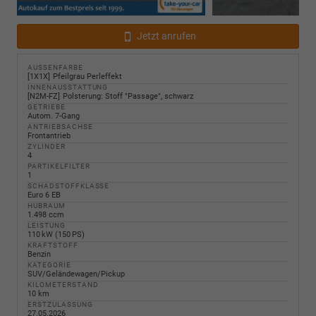
Jetzt anrufen
AUSSENFARBE
1X1X
Pfeilgrau Perleffekt
INNENAUSSTATTUNG
N2M-FZ
Polsterung: Stoff "Passage", schwarz
GETRIEBE
Autom. 7-Gang
ANTRIEBSACHSE
Frontantrieb
ZYLINDER
4
PARTIKELFILTER
1
SCHADSTOFFKLASSE
Euro 6 EB
HUBRAUM
1.498 ccm
LEISTUNG
110 kW (150 PS)
KRAFTSTOFF
Benzin
KATEGORIE
SUV/Geländewagen/Pickup
KILOMETERSTAND
10 km
ERSTZULASSUNG
27.05.2026