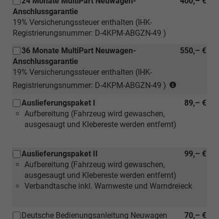
24 Monate MultiPart Neuwagen-
400,– €
Anschlussgarantie
19% Versicherungssteuer enthalten (IHK-
Registrierungsnummer: D-4KPM-ABGZN-49 )
36 Monate MultiPart Neuwagen-
550,– €
Anschlussgarantie
19% Versicherungssteuer enthalten (IHK-
(nur
Registrierungsnummer: D-4KPM-ABGZN-49 )
für
Auslieferungspaket I
89,– €
Neuwagen)
Aufbereitung (Fahrzeug wird gewaschen,
ausgesaugt und Klebereste werden entfernt)
Auslieferungspaket II
99,– €
Aufbereitung (Fahrzeug wird gewaschen,
ausgesaugt und Klebereste werden entfernt)
Verbandtasche inkl. Warnweste und Warndreieck
Deutsche Bedienungsanleitung Neuwagen
70,– €