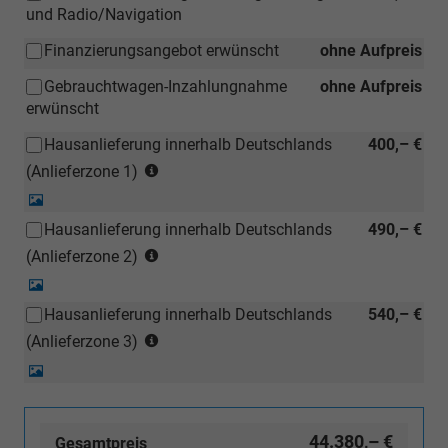
und Radio/Navigation
Finanzierungsangebot erwünscht
ohne Aufpreis
Gebrauchtwagen-Inzahlungnahme
ohne Aufpreis
erwünscht
Hausanlieferung innerhalb Deutschlands
400,– €
(Anlieferzonen
(Anlieferzone 1)
siehe
Detail-
Karte)
Foto
Hausanlieferung innerhalb Deutschlands
490,– €
(ausgenommen
(Anlieferzonen
Inselanlieferungen)
(Anlieferzone 2)
siehe
Detail-
Karte)
Foto
Hausanlieferung innerhalb Deutschlands
540,– €
(ausgenommen
(Anlieferzonen
Inselanlieferungen)
(Anlieferzone 3)
siehe
Detail-
Karte)
Foto
(ausgenommen
Inselanlieferungen)
44.380,– €
Gesamtpreis