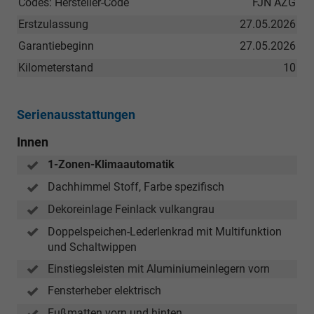
Codes: Hersteller-Code
FJN AZG
Erstzulassung
27.05.2026
Garantiebeginn
27.05.2026
Kilometerstand
10
Serienausstattungen
Innen
1-Zonen-Klimaautomatik
Dachhimmel Stoff, Farbe spezifisch
Dekoreinlage Feinlack vulkangrau
Doppelspeichen-Lederlenkrad mit Multifunktion
und Schaltwippen
Einstiegsleisten mit Aluminiumeinlegern vorn
Fensterheber elektrisch
Fußmatten vorn und hinten