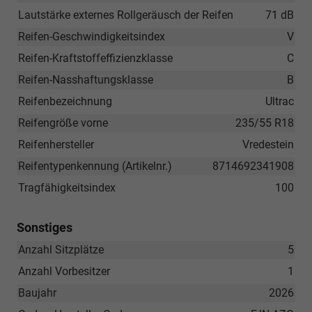
Lautstärke externes Rollgeräusch der Reifen
71 dB
Reifen-Geschwindigkeitsindex
V
Reifen-Kraftstoffeffizienzklasse
C
Reifen-Nasshaftungsklasse
B
Reifenbezeichnung
Ultrac
Reifengröße vorne
235/55 R18
Reifenhersteller
Vredestein
Reifentypenkennung (Artikelnr.)
8714692341908
Tragfähigkeitsindex
100
Sonstiges
Anzahl Sitzplätze
5
Anzahl Vorbesitzer
1
Baujahr
2026