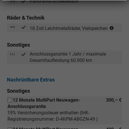
Panorama-Schiebedach
3FB
oder
[PQ2]
Paket
Räder & Technik
Tech
(Berei
40R
18 Zoll Leichtmetallräder, Vielspeichen
Plus
235/5
oder
R18)
[PQ3]
Sonstiges
Paket
Tech
Anschlussgarantie 1 Jahr / maximale
EA2
Pro)
Gesamtlaufleistung 60.000 km
Nachrüstbare Extras
Sonstiges
12 Monate MultiPart Neuwagen-
300,– €
Anschlussgarantie
19% Versicherungssteuer enthalten (IHK-
Registrierungsnummer: D-4KPM-ABGZN-49 )