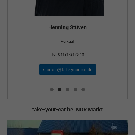
Bünyamin Schael
Verkauf
Tel. 04181/2176-24
schael@take-your-car.de
take-your-car bei NDR Markt