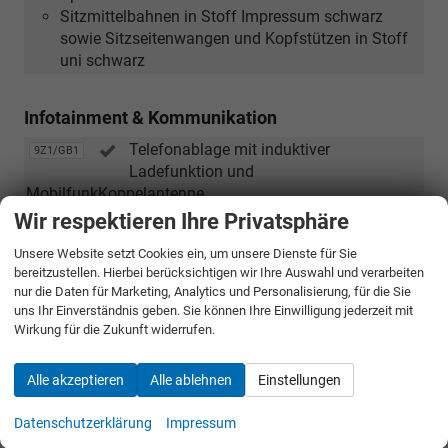
mit
Sitzmittelbahnen in Stoff Impressum schwarz
Safelock
sowie Sitzseitenwangen und Kopfstützen in Stoff
und
uni schwarz
Diebstahlwarnanlage)
Infotainment & Kommunikation
Telefonablage mit induktiver
9Z1/GB1
Ladefunktion und
MobilfunkKoppelantenne
Wir respektieren Ihre Privatsphäre
Sicherheit & Assistenz
Unsere Website setzt Cookies ein, um unsere Dienste für Sie
bereitzustellen. Hierbei berücksichtigen wir Ihre Auswahl und verarbeiten
Komfortschlüssel mit Safelock und
4K6/7AL
nur die Daten für Marketing, Analytics und Personalisierung, für die Sie
(nur
Diebstahlwarnanlage
uns Ihr Einverständnis geben. Sie können Ihre Einwilligung jederzeit mit
in
Wirkung für die Zukunft widerrufen.
Verbindung
Außen
mit
Alle akzeptieren
Alle ablehnen
Einstellungen
[PQ1]
Anhängevorrichtung (mechanisch
1M6
Paket
schwenkbar)
Datenschutzerklärung
Impressum
Tech