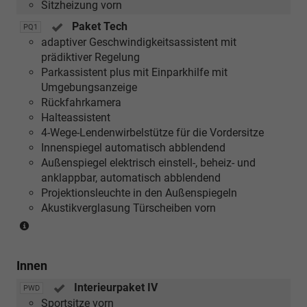
Sitzheizung vorn
Paket Tech
PQ1
adaptiver Geschwindigkeitsassistent mit
prädiktiver Regelung
Parkassistent plus mit Einparkhilfe mit
Umgebungsanzeige
Rückfahrkamera
Halteassistent
4-Wege-Lendenwirbelstütze für die Vordersitze
Innenspiegel automatisch abblendend
Außenspiegel elektrisch einstell-, beheiz- und
anklappbar, automatisch abblendend
Projektionsleuchte in den Außenspiegeln
Akustikverglasung Türscheiben vorn
(nur
in
Verbindung
Innen
mit
[4K6/7AL]
Interieurpaket IV
PWD
Komfortschlüssel
Sportsitze vorn