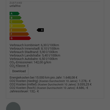
ZUSTAND
unfallfrei
Verbrauch kombiniert:
6,30 l/100km
Verbrauch Innenstadt:
8,10 l/100km
Verbrauch Stadtrand:
5,90 l/100km
Verbrauch Landstraße:
5,40 l/100km
Verbrauch Autobahn:
6,50 l/100km
CO
-Emissionen:
142,00 g/km
2
CO
-Klasse:
E
2
Download
Energiekosten bei 15.000 km pro Jahr:
1.648,08 €
CO2 Kosten (niedrig)
:
1.278,- €
(Kosten Durchschnitt 10 Jahre)
CO2 Kosten (mittel)
:
3.035,25 €
(Kosten Durchschnitt 10 Jahre)
CO2 Kosten (hoch)
:
4.686,- €
(Kosten Durchschnitt 10 Jahre)
Jahressteuer:
132,- €