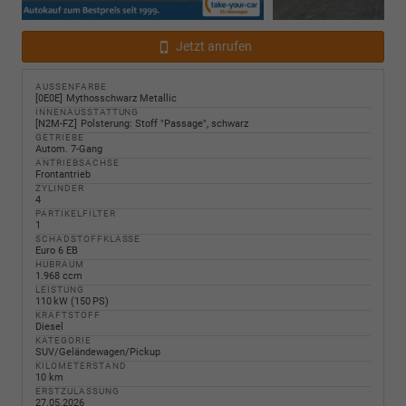
Jetzt anrufen
AUSSENFARBE
0E0E
Mythosschwarz Metallic
INNENAUSSTATTUNG
N2M-FZ
Polsterung: Stoff "Passage", schwarz
GETRIEBE
Autom. 7-Gang
ANTRIEBSACHSE
Frontantrieb
ZYLINDER
4
PARTIKELFILTER
1
SCHADSTOFFKLASSE
Euro 6 EB
HUBRAUM
1.968 ccm
LEISTUNG
110 kW (150 PS)
KRAFTSTOFF
Diesel
KATEGORIE
SUV/Geländewagen/Pickup
KILOMETERSTAND
10 km
ERSTZULASSUNG
27.05.2026