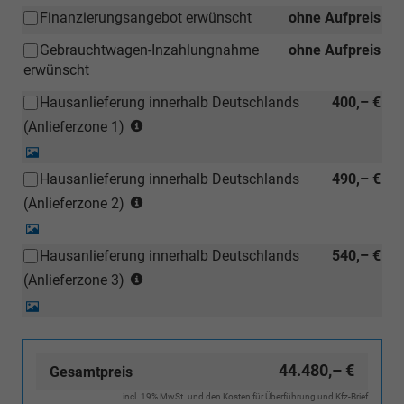
Finanzierungsangebot erwünscht
ohne Aufpreis
Gebrauchtwagen-Inzahlungnahme
ohne Aufpreis
erwünscht
Hausanlieferung innerhalb Deutschlands
400,– €
(Anlieferzonen
(Anlieferzone 1)
siehe
Detail-
Karte)
Foto
Hausanlieferung innerhalb Deutschlands
490,– €
(ausgenommen
(Anlieferzonen
Inselanlieferungen)
(Anlieferzone 2)
siehe
Detail-
Karte)
Foto
Hausanlieferung innerhalb Deutschlands
540,– €
(ausgenommen
(Anlieferzonen
Inselanlieferungen)
(Anlieferzone 3)
siehe
Detail-
Karte)
Foto
(ausgenommen
Inselanlieferungen)
44.480,– €
Gesamtpreis
incl. 19% MwSt. und den Kosten für Überführung und Kfz-Brief