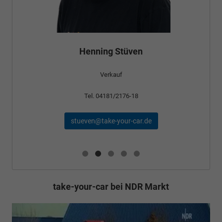
Bünyamin Schael
Verkauf
Tel. 04181/2176-24
schael@take-your-car.de
take-your-car bei NDR Markt