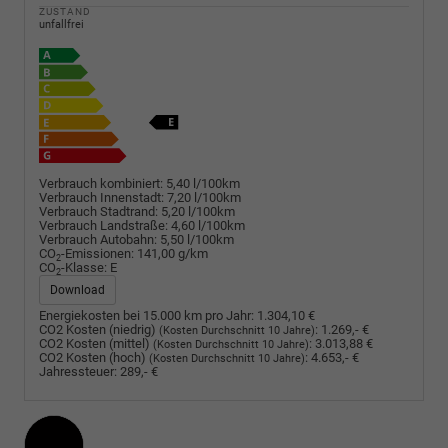
ZUSTAND
unfallfrei
Verbrauch kombiniert:
5,40 l/100km
Verbrauch Innenstadt:
7,20 l/100km
Verbrauch Stadtrand:
5,20 l/100km
Verbrauch Landstraße:
4,60 l/100km
Verbrauch Autobahn:
5,50 l/100km
CO
-Emissionen:
141,00 g/km
2
CO
-Klasse:
E
2
Download
Energiekosten bei 15.000 km pro Jahr:
1.304,10 €
CO2 Kosten (niedrig)
:
1.269,- €
(Kosten Durchschnitt 10 Jahre)
CO2 Kosten (mittel)
:
3.013,88 €
(Kosten Durchschnitt 10 Jahre)
CO2 Kosten (hoch)
:
4.653,- €
(Kosten Durchschnitt 10 Jahre)
Jahressteuer:
289,- €