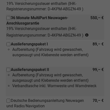
19% Versicherungssteuer enthalten (IHK-
Registrierungsnummer: D-4KPM-ABGZN-49 )
36 Monate MultiPart Neuwagen-
550,– €
Anschlussgarantie
19% Versicherungssteuer enthalten (IHK-
(nur
Registrierungsnummer: D-4KPM-ABGZN-49 )
für
Auslieferungspaket I
89,– €
Neuwagen)
Aufbereitung (Fahrzeug wird gewaschen,
ausgesaugt und Klebereste werden entfernt)
Auslieferungspaket II
99,– €
Aufbereitung (Fahrzeug wird gewaschen,
ausgesaugt und Klebereste werden entfernt)
Verbandtasche inkl. Warnweste und Warndreieck
Deutsche Bedienungsanleitung Neuwagen
70,– €
und Radio/Navigation