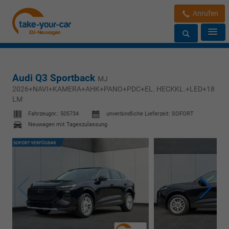
Anrufen
Audi Q3 Sportback
MJ
2026+NAVI+KAMERA+AHK+PANO+PDC+EL. HECKKL.+LED+18
LM
Fahrzeugnr.:
505734
unverbindliche Lieferzeit: SOFORT
Neuwagen mit Tageszulassung