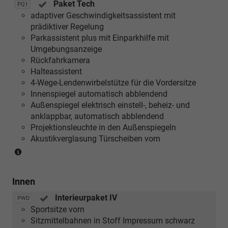
Paket Tech
PQ1
adaptiver Geschwindigkeitsassistent mit
prädiktiver Regelung
Parkassistent plus mit Einparkhilfe mit
Umgebungsanzeige
Rückfahrkamera
Halteassistent
4-Wege-Lendenwirbelstütze für die Vordersitze
Innenspiegel automatisch abblendend
Außenspiegel elektrisch einstell-, beheiz- und
anklappbar, automatisch abblendend
Projektionsleuchte in den Außenspiegeln
Akustikverglasung Türscheiben vorn
(nur
in
Verbindung
Innen
mit
[4K6/7AL]
Interieurpaket IV
PWD
Komfortschlüssel
Sportsitze vorn
mit
Sitzmittelbahnen in Stoff Impressum schwarz