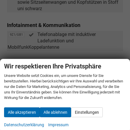
Safelock
sowie Sitzseitenwangen und Kopfstützen in Stoff
und
uni schwarz
Diebstahlwarnanlage)
Infotainment & Kommunikation
Telefonablage mit induktiver
9Z1/GB1
Ladefunktion und
MobilfunkKoppelantenne
Sicherheit & Assistenz
Wir respektieren Ihre Privatsphäre
Komfortschlüssel mit Safelock und
4K6/7AL
Unsere Website setzt Cookies ein, um unsere Dienste für Sie
(nur
Diebstahlwarnanlage
bereitzustellen. Hierbei berücksichtigen wir Ihre Auswahl und verarbeiten
in
nur die Daten für Marketing, Analytics und Personalisierung, für die Sie
Verbindung
uns Ihr Einverständnis geben. Sie können Ihre Einwilligung jederzeit mit
Außen
Wirkung für die Zukunft widerrufen.
mit
[PQ1]
Anhängevorrichtung (mechanisch
1M6
Paket
Alle akzeptieren
Alle ablehnen
Einstellungen
schwenkbar)
Tech
Panorama-Schiebedach
3FB
oder
Datenschutzerklärung
Impressum