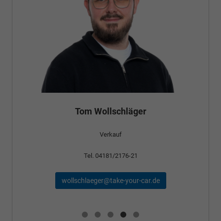
Tom Wollschläger
Verkauf
Tel. 04181/2176-21
wollschlaeger@take-your-car.de