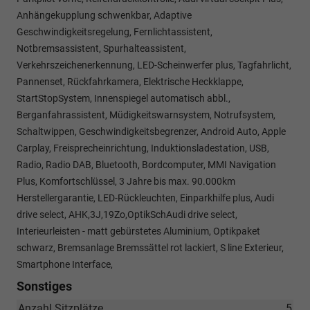
Anhängekupplung schwenkbar, Adaptive
Geschwindigkeitsregelung, Fernlichtassistent,
Notbremsassistent, Spurhalteassistent,
Verkehrszeichenerkennung, LED-Scheinwerfer plus, Tagfahrlicht,
Pannenset, Rückfahrkamera, Elektrische Heckklappe,
StartStopSystem, Innenspiegel automatisch abbl.,
Berganfahrassistent, Müdigkeitswarnsystem, Notrufsystem,
Schaltwippen, Geschwindigkeitsbegrenzer, Android Auto, Apple
Carplay, Freisprecheinrichtung, Induktionsladestation, USB,
Radio, Radio DAB, Bluetooth, Bordcomputer, MMI Navigation
Plus, Komfortschlüssel, 3 Jahre bis max. 90.000km
Herstellergarantie, LED-Rückleuchten, Einparkhilfe plus, Audi
drive select, AHK,3J,19Zo,OptikSchAudi drive select,
Interieurleisten - matt gebürstetes Aluminium, Optikpaket
schwarz, Bremsanlage Bremssättel rot lackiert, S line Exterieur,
Smartphone Interface,
Sonstiges
Anzahl Sitzplätze
5