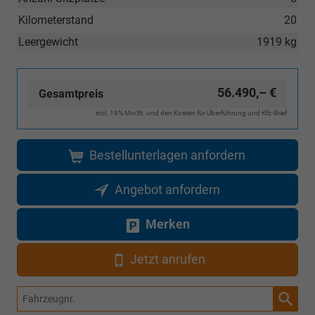
Kilometerstand
20
Leergewicht
1919 kg
56.490,– €
Gesamtpreis
incl. 19% MwSt. und den Kosten für Überführung und Kfz-Brief
Bestellunterlagen anfordern
Angebot anfordern
Merken
Jetzt anrufen
Fahrzeugnr.