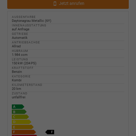
Jetzt anrufen
AUSSENFARBE
Daytonagrau Metallic (6Y)
INNENAUSSTATTUNG
auf Anfrage
GETRIEBE
Automatik
ANTRIEBSACHSE
Allrad
HUBRAUM
1.984 ccm
LEISTUNG
150 kW (204 PS)
KRAFTSTOFF
Benzin
KATEGORIE
Kombi
KILOMETERSTAND
20 km
ZUSTAND
unfallfrei