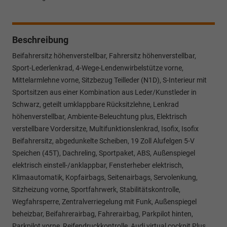
Beschreibung
Beifahrersitz höhenverstellbar, Fahrersitz höhenverstellbar,
Sport-Lederlenkrad, 4-Wege-Lendenwirbelstütze vorne,
Mittelarmlehne vorne, Sitzbezug Teilleder (N1D), S-Interieur mit
Sportsitzen aus einer Kombination aus Leder/Kunstleder in
Schwarz, geteilt umklappbare Rücksitzlehne, Lenkrad
höhenverstellbar, Ambiente-Beleuchtung plus, Elektrisch
verstellbare Vordersitze, Multifunktionslenkrad, Isofix, Isofix
Beifahrersitz, abgedunkelte Scheiben, 19 Zoll Alufelgen 5-V
Speichen (45T), Dachreling, Sportpaket, ABS, Außenspiegel
elektrisch einstell-/anklappbar, Fensterheber elektrisch,
Klimaautomatik, Kopfairbags, Seitenairbags, Servolenkung,
Sitzheizung vorne, Sportfahrwerk, Stabilitätskontrolle,
Wegfahrsperre, Zentralverriegelung mit Funk, Außenspiegel
beheizbar, Beifahrerairbag, Fahrerairbag, Parkpilot hinten,
Parkpilot vorne, Reifendruckkontrolle, Audi virtual cockpit Plus,