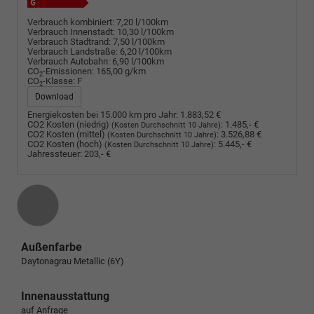
Verbrauch kombiniert:
7,20 l/100km
Verbrauch Innenstadt:
10,30 l/100km
Verbrauch Stadtrand:
7,50 l/100km
Verbrauch Landstraße:
6,20 l/100km
Verbrauch Autobahn:
6,90 l/100km
CO
-Emissionen:
165,00 g/km
2
CO
-Klasse:
F
2
Download
Energiekosten bei 15.000 km pro Jahr:
1.883,52 €
CO2 Kosten (niedrig)
:
1.485,- €
(Kosten Durchschnitt 10 Jahre)
CO2 Kosten (mittel)
:
3.526,88 €
(Kosten Durchschnitt 10 Jahre)
CO2 Kosten (hoch)
:
5.445,- €
(Kosten Durchschnitt 10 Jahre)
Jahressteuer:
203,- €
Außenfarbe
Daytonagrau Metallic (6Y)
Innenausstattung
auf Anfrage