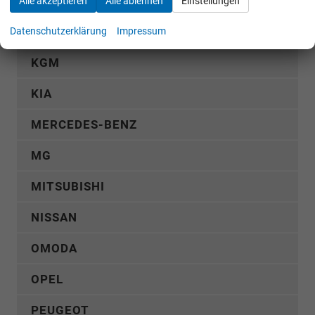
GWM
Alle akzeptieren
Alle ablehnen
Einstellungen
HYUNDAI
Datenschutzerklärung
Impressum
KGM
KIA
MERCEDES-BENZ
MG
MITSUBISHI
NISSAN
OMODA
OPEL
PEUGEOT