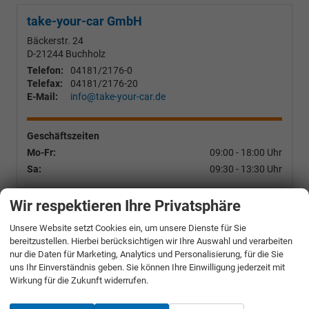
take-your-car GmbH
Bäckerstr. 24
D-21244
Buchholz
Telefon:
04181/2176-0
Telefax:
04181/2176-20
E-Mail:
info@take-your-car.de
Geschäftszeiten
Mo-Fr:
09:00 - 18:00 Uhr
Sa:
09:30 - 13:30 Uhr
Wir respektieren Ihre Privatsphäre
Ihre Ansprechpartner
Unsere Website setzt Cookies ein, um unsere Dienste für Sie
bereitzustellen. Hierbei berücksichtigen wir Ihre Auswahl und verarbeiten
nur die Daten für Marketing, Analytics und Personalisierung, für die Sie
uns Ihr Einverständnis geben. Sie können Ihre Einwilligung jederzeit mit
Wirkung für die Zukunft widerrufen.