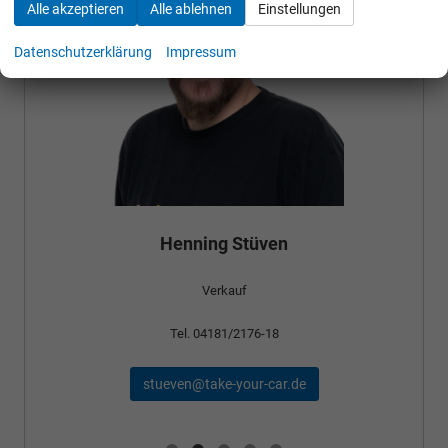
Alle akzeptieren
Alle ablehnen
Einstellungen
Datenschutzerklärung
Impressum
Henning Stüven
Verkauf
Tel. 04181/2176-18
stueven@take-your-car.de