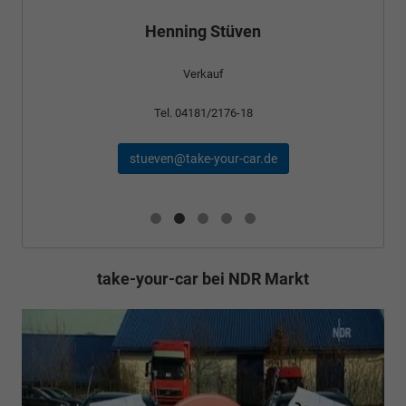
Henning Stüven
Verkauf
Tel. 04181/2176-18
stueven@take-your-car.de
take-your-car bei NDR Markt