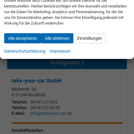
Unsere Website setzt Cookies ein, um unsere Dienste für Sie
VOLKSWAGEN
bereitzustellen. Hierbei berücksichtigen wir Ihre Auswahl und verarbeiten
nur die Daten für Marketing, Analytics und Personalisierung, für die Sie
uns Ihr Einverständnis geben. Sie können Ihre Einwilligung jederzeit mit
VOLVO
Wirkung für die Zukunft widerrufen.
WEITERE
Alle akzeptieren
Alle ablehnen
Einstellungen
CITROËN
Datenschutzerklärung
Impressum
Konfigurator 2
take-your-car GmbH
Bäckerstr. 24
D-21244
Buchholz
Telefon:
04181/2176-0
Telefax:
04181/2176-20
E-Mail:
info@take-your-car.de
Geschäftszeiten