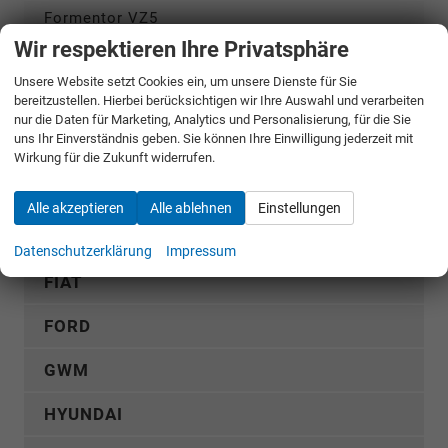
Formentor VZ5
Wir respektieren Ihre Privatsphäre
Leon
Unsere Website setzt Cookies ein, um unsere Dienste für Sie
Leon Sportstourer
bereitzustellen. Hierbei berücksichtigen wir Ihre Auswahl und verarbeiten
nur die Daten für Marketing, Analytics und Personalisierung, für die Sie
Raval
uns Ihr Einverständnis geben. Sie können Ihre Einwilligung jederzeit mit
Wirkung für die Zukunft widerrufen.
Tavascan
Terramar
Alle akzeptieren
Alle ablehnen
Einstellungen
DACIA
Datenschutzerklärung
Impressum
FIAT
FORD
GWM
HYUNDAI