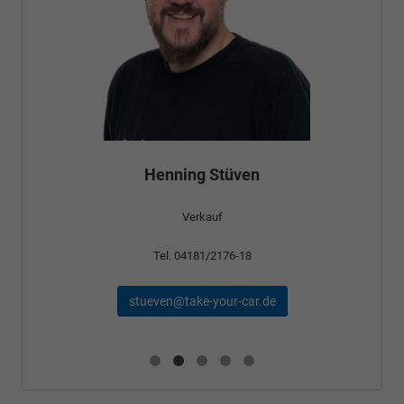
Henning Stüven
Verkauf
Tel. 04181/2176-18
stueven@take-your-car.de