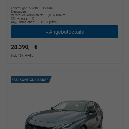
Fahrzeugnr.: 507909
Benzin
Neuwagen
Verbrauch kombiniert:
5,00 l/100km
CO
-Klasse:
C
2
CO
-Emissionen:
112,00 g/km
2
» Angebotdetails
28.390,– €
incl. 19% MwSt.