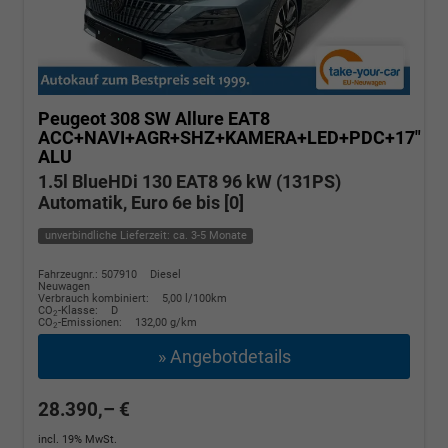
Peugeot 308 SW
Allure EAT8
ACC+NAVI+AGR+SHZ+KAMERA+LED+PDC+17"
ALU
1.5l BlueHDi 130 EAT8 96 kW (131PS)
Automatik, Euro 6e bis [0]
unverbindliche Lieferzeit: ca. 3-5 Monate
Fahrzeugnr.: 507910
Diesel
Neuwagen
Verbrauch kombiniert:
5,00 l/100km
CO
-Klasse:
D
2
CO
-Emissionen:
132,00 g/km
2
» Angebotdetails
28.390,– €
incl. 19% MwSt.