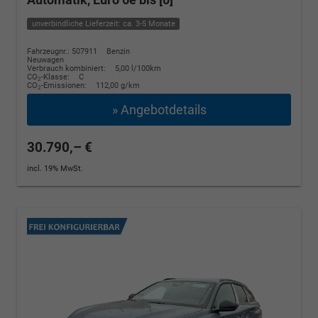
unverbindliche Lieferzeit: ca. 3-5 Monate
Fahrzeugnr.: 507911
Benzin
Neuwagen
Verbrauch kombiniert:
5,00 l/100km
CO
-Klasse:
C
2
CO
-Emissionen:
112,00 g/km
2
» Angebotdetails
30.790,– €
incl. 19% MwSt.