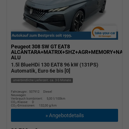
Peugeot 308 SW
GT EAT8
ALCANTARA+MATRIX+SHZ+AGR+MEMORY+NAVI
ALU
1.5l BlueHDi 130 EAT8 96 kW (131PS)
Automatik, Euro 6e bis [0]
unverbindliche Lieferzeit: ca. 3-5 Monate
Fahrzeugnr.: 507912
Diesel
Neuwagen
Verbrauch kombiniert:
5,00 l/100km
CO
-Klasse:
D
2
CO
-Emissionen:
132,00 g/km
2
» Angebotdetails