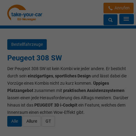
Anrufen
Bestellfahrzeuge
Peugeot 308 SW
Der Peugeot 308 SW ist kein Kombi wie jeder andere. Er besticht
durch sein
einzigartiges, sportliches Design
und lässt dabei die
Vorzüge eines Kombis nicht zu kurz kommen.
Üppiges
Platzangebot
zusammen mit
praktischen Assistenzsystemen
lassen einen jede Herausforderung des Alltags meistern. Darüber
hinaus ist das
PEUGEOT 3D i-Cockpit
ein Feature, welches dem
Innenraum einen echten Wow-Effekt gibt.
Alle
Allure
GT