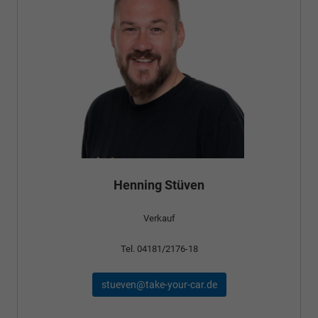
Henning Stüven
Verkauf
Tel. 04181/2176-18
stueven@take-your-car.de