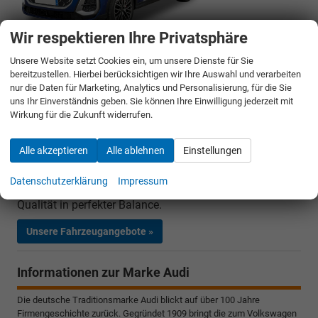
Wir respektieren Ihre Privatsphäre
Audi SQ5 Sportback
Unsere Website setzt Cookies ein, um unsere Dienste für Sie
bereitzustellen. Hierbei berücksichtigen wir Ihre Auswahl und verarbeiten
Der
Audi SQ5 Sportback
kombiniert
kompromisslose
nur die Daten für Marketing, Analytics und Personalisierung, für die Sie
Performance
mit der eleganten Linienführung eines
uns Ihr Einverständnis geben. Sie können Ihre Einwilligung jederzeit mit
Coupés. Kraftvolles Design, die dynamische Dachlinie
Wirkung für die Zukunft widerrufen.
und
markante SQ-Details
verleihen dem SQ5 Sportback
einen besonders selbstewussten Auftritt. Der SQ5
Alle akzeptieren
Alle ablehnen
Einstellungen
Sportback ist
die perfekte Wahl
für alle, die
Dynamik
,
Komfort
und
Premiumqualität
in einem Fahrzeug
Datenschutzerklärung
Impressum
erleben möchten - er bietet Fahrspaß und Premium-
Qualität in perfekter Balance.
Unsere Fahrzeugangebote »
Informationen zur Marke Audi
Die deutsche Traditionsmarke Audi blickt auf über 100 Jahre
Firmengeschichte zurück. Gegründet 1909 bringt die zum Volkswagen