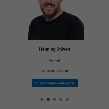
Henning Stüven
Verkauf
Tel. 04181/2176-18
stueven@take-your-car.de