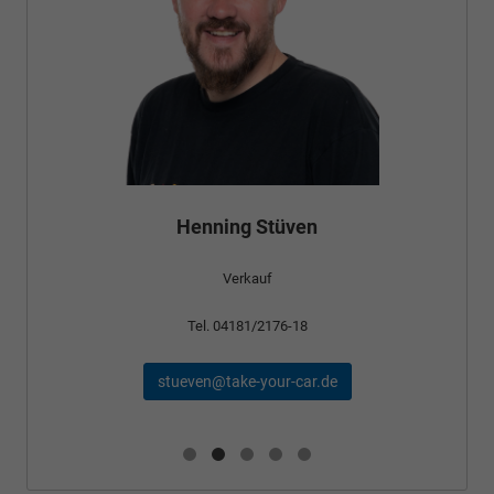
Henning Stüven
Verkauf
Tel. 04181/2176-18
stueven@take-your-car.de