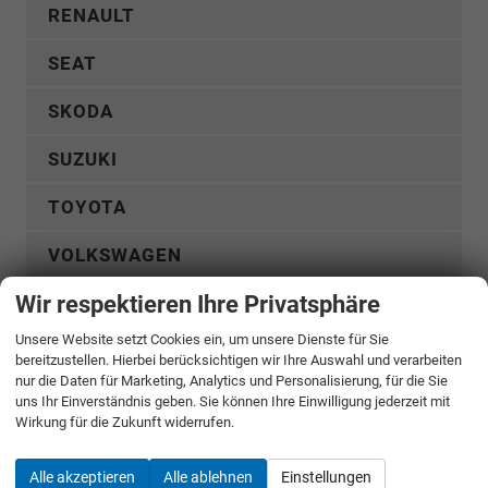
RENAULT
SEAT
SKODA
SUZUKI
TOYOTA
VOLKSWAGEN
Wir respektieren Ihre Privatsphäre
VOLVO
Unsere Website setzt Cookies ein, um unsere Dienste für Sie
WEITERE
bereitzustellen. Hierbei berücksichtigen wir Ihre Auswahl und verarbeiten
nur die Daten für Marketing, Analytics und Personalisierung, für die Sie
uns Ihr Einverständnis geben. Sie können Ihre Einwilligung jederzeit mit
Konfigurator 2
Wirkung für die Zukunft widerrufen.
Alle akzeptieren
Alle ablehnen
Einstellungen
take-your-car GmbH