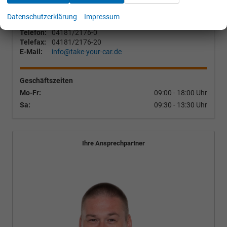
Bäckerstr. 24
Datenschutzerklärung
Impressum
D-21244
Buchholz
Telefon:
04181/2176-0
Telefax:
04181/2176-20
E-Mail:
info@take-your-car.de
Geschäftszeiten
Mo-Fr:
09:00 - 18:00 Uhr
Sa:
09:30 - 13:30 Uhr
Ihre Ansprechpartner