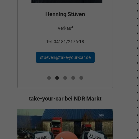
Bün
Henning Stüven
Verkauf
nden
Tel
Tel. 04181/2176-18
schae
stueven@take-your-car.de
de
take-your-car bei NDR Markt