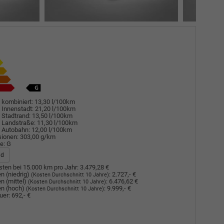
 kombiniert:
13,30 l/100km
 Innenstadt:
21,20 l/100km
 Stadtrand:
13,50 l/100km
 Landstraße:
11,30 l/100km
 Autobahn:
12,00 l/100km
sionen:
303,00 g/km
e:
G
ad
ten bei 15.000 km pro Jahr:
3.479,28 €
n (niedrig)
:
2.727,- €
(Kosten Durchschnitt 10 Jahre)
n (mittel)
:
6.476,62 €
(Kosten Durchschnitt 10 Jahre)
n (hoch)
:
9.999,- €
(Kosten Durchschnitt 10 Jahre)
uer:
692,- €