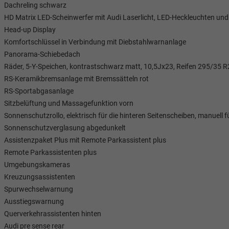
Dachreling schwarz
HD Matrix LED-Scheinwerfer mit Audi Laserlicht, LED-Heckleuchten un
Head-up Display
Komfortschlüssel in Verbindung mit Diebstahlwarnanlage
Panorama-Schiebedach
Räder, 5-Y-Speichen, kontrastschwarz matt, 10,5Jx23, Reifen 295/35 R
RS-Keramikbremsanlage mit Bremssätteln rot
RS-Sportabgasanlage
Sitzbelüftung und Massagefunktion vorn
Sonnenschutzrollo, elektrisch für die hinteren Seitenscheiben, manuell 
Sonnenschutzverglasung abgedunkelt
Assistenzpaket Plus mit Remote Parkassistent plus
Remote Parkassistenten plus
Umgebungskameras
Kreuzungsassistenten
Spurwechselwarnung
Ausstiegswarnung
Querverkehrassistenten hinten
Audi pre sense rear