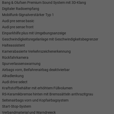
Bang & Olufsen Premium Sound System mit 3D-Klang
Digitaler Radioempfang
Tom Wollschläger
yamin Schael
Mobilfunk-Signalverstärker Typ 1
Audi pre sense basic
Verkauf
Verkauf
Audi pre sense front
Einparkhilfe plus mit Umgebungsanzeige
Tel. 04181/2176-21
. 04181/2176-24
Geschwindigkeitsregelanlage mit Geschwindigkeitsbegrenzer
Halteassistent
wollschlaeger@take-your-car.de
l@take-your-car.de
Kamerabasierte Verkehrszeichenerkennung
Rückfahrkamera
Spurverlassenswarnung
Airbags vorn, Beifahrerairbag deaktivierbar
Allradlenkung
Audi drive select
Kraftstoffbehälter mit erhöhtem Füllvolumen
RS-Keramikbremse hinten mit Bremssätteln anthrazitgrau
Seitenairbags vorn und Kopfairbagsystem
Start-Stop-System
Verbandmaterial und Warndreieck