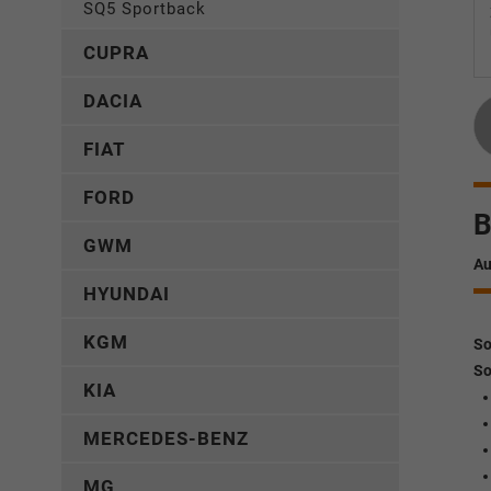
SQ5 Sportback
CUPRA
DACIA
FIAT
FORD
B
GWM
Au
HYUNDAI
KGM
So
So
KIA
MERCEDES-BENZ
MG