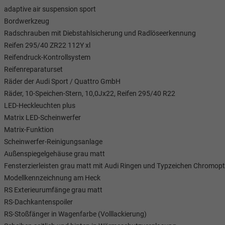
adaptive air suspension sport
Bordwerkzeug
Radschrauben mit Diebstahlsicherung und Radlöseerkennung
Reifen 295/40 ZR22 112Y xl
Reifendruck-Kontrollsystem
Reifenreparaturset
Räder der Audi Sport / Quattro GmbH
Räder, 10-Speichen-Stern, 10,0Jx22, Reifen 295/40 R22
LED-Heckleuchten plus
Matrix LED-Scheinwerfer
Matrix-Funktion
Scheinwerfer-Reinigungsanlage
Außenspiegelgehäuse grau matt
Fensterzierleisten grau matt mit Audi Ringen und Typzeichen Chromopt
Modellkennzeichnung am Heck
RS Exterieurumfänge grau matt
RS-Dachkantenspoiler
RS-Stoßfänger in Wagenfarbe (Volllackierung)