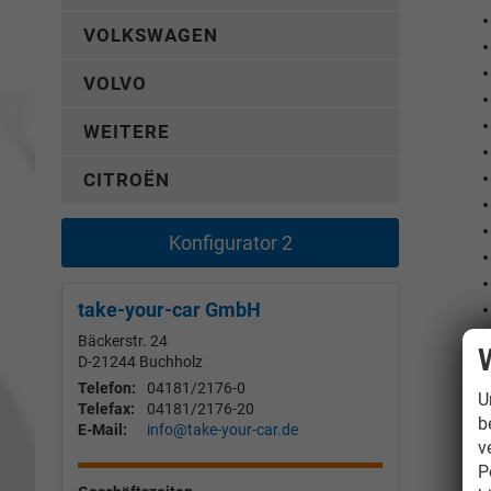
VOLKSWAGEN
VOLVO
WEITERE
CITROËN
Konfigurator 2
take-your-car GmbH
Bäckerstr. 24
D-21244
Buchholz
Telefon:
04181/2176-0
U
Telefax:
04181/2176-20
b
E-Mail:
info@take-your-car.de
v
P