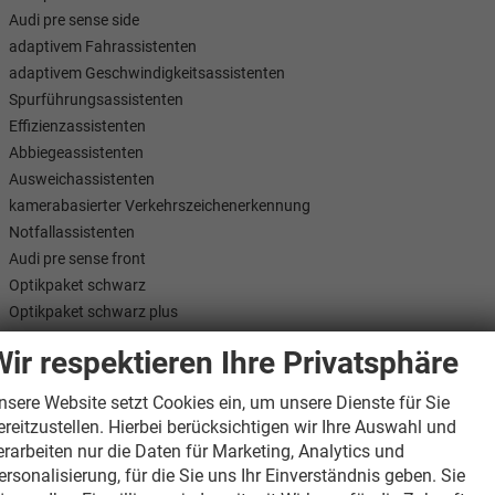
Audi pre sense side
adaptivem Fahrassistenten
adaptivem Geschwindigkeitsassistenten
Spurführungsassistenten
Effizienzassistenten
Abbiegeassistenten
Ausweichassistenten
kamerabasierter Verkehrszeichenerkennung
Notfallassistenten
Audi pre sense front
Optikpaket schwarz
Optikpaket schwarz plus
RS-Designpaket rot
Wir respektieren Ihre Privatsphäre
Lenkradkranz in Alcantara mit Kontrastnähten in Expressrot
Wählhebelknauf in Mikrofaser Dinamica schwarz
nsere Website setzt Cookies ein, um unsere Dienste für Sie
Instrumententafeloberseite inklusive Blende Head-up-Display (falls mi
ereitzustellen. Hierbei berücksichtigen wir Ihre Auswahl und
Türarmauflagen in Leder Feinnappa schwarz mit Kontrastnähten in Exp
erarbeiten nur die Daten für Marketing, Analytics und
Spange der Mittelkonsole in Mikrofaser Dinamica schwarz mit Kontrast
ersonalisierung, für die Sie uns Ihr Einverständnis geben. Sie