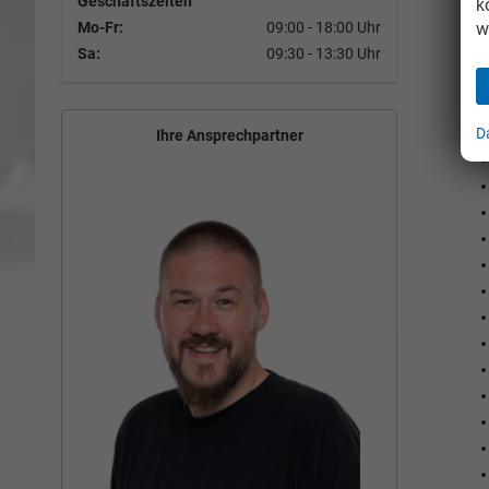
Geschäftszeiten
k
w
Mo-Fr:
09:00 - 18:00 Uhr
Sa:
09:30 - 13:30 Uhr
Se
So
D
Ihre Ansprechpartner