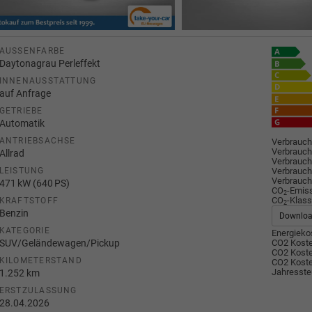
AUSSENFARBE
Daytonagrau Perleffekt
INNENAUSSTATTUNG
auf Anfrage
GETRIEBE
Automatik
ANTRIEBSACHSE
Verbrauch
Verbrauch
Allrad
Verbrauch
Verbrauch
LEISTUNG
Verbrauch
471 kW (640 PS)
CO
-Emis
2
CO
-Klass
KRAFTSTOFF
2
Benzin
Downlo
KATEGORIE
Energiekos
SUV/Geländewagen/Pickup
CO2 Koste
CO2 Koste
KILOMETERSTAND
CO2 Koste
Jahresste
1.252 km
ERSTZULASSUNG
28.04.2026