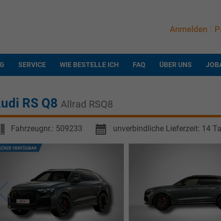
Anmelden
P
NG
SERVICE
WIE BESTELLE ICH
FAQ
ÜBER UNS
JOB
udi RS Q8
Allrad RSQ8
Fahrzeugnr.:
509233
unverbindliche Lieferzeit:
14 T