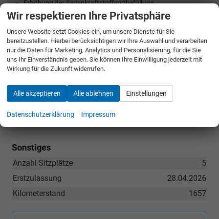
Erhöhung der Serienkraftstofferstbefüllung
Wir respektieren Ihre Privatsphäre
Heckscheibe, hintere Tür- und Seitenscheiben in Klarglas
Kältemittel R1234yf
Unsere Website setzt Cookies ein, um unsere Dienste für Sie
Ladekantenschutz aus Edelstahl
bereitzustellen. Hierbei berücksichtigen wir Ihre Auswahl und verarbeiten
Mild-Hybrid
nur die Daten für Marketing, Analytics und Personalisierung, für die Sie
uns Ihr Einverständnis geben. Sie können Ihre Einwilligung jederzeit mit
N.N.N. Ausführung 1
Wirkung für die Zukunft widerrufen.
Ottomotor
RS
Alle akzeptieren
Alle ablehnen
Einstellungen
Singleframe-Maske in Schwarz
Steuerung SWIN
Datenschutzerklärung
Impressum
tiptronic
Sonstiges
Anzahl Sitzplätze
5
Erstzulassung
28.04.2026
Kilometerstand
1657