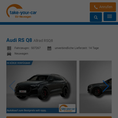
Anrufen
Audi RS Q8
Allrad RSQ8
Fahrzeugnr.:
507267
unverbindliche Lieferzeit:
14 Tage
Neuwagen