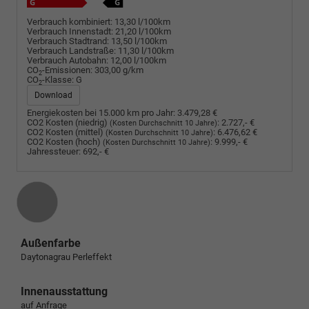
Verbrauch kombiniert:
13,30 l/100km
Verbrauch Innenstadt:
21,20 l/100km
Verbrauch Stadtrand:
13,50 l/100km
Verbrauch Landstraße:
11,30 l/100km
Verbrauch Autobahn:
12,00 l/100km
CO
-Emissionen:
303,00 g/km
2
CO
-Klasse:
G
2
Download
Energiekosten bei 15.000 km pro Jahr:
3.479,28 €
CO2 Kosten (niedrig)
:
2.727,- €
(Kosten Durchschnitt 10 Jahre)
CO2 Kosten (mittel)
:
6.476,62 €
(Kosten Durchschnitt 10 Jahre)
CO2 Kosten (hoch)
:
9.999,- €
(Kosten Durchschnitt 10 Jahre)
Jahressteuer:
692,- €
Außenfarbe
Daytonagrau Perleffekt
Innenausstattung
auf Anfrage