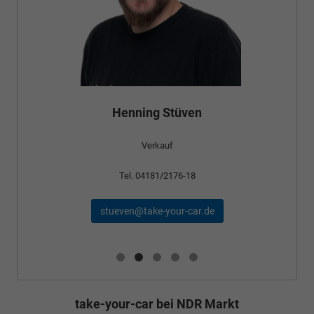
Henning Stüven
Verkauf
Tel. 04181/2176-18
stueven@take-your-car.de
take-your-car bei NDR Markt