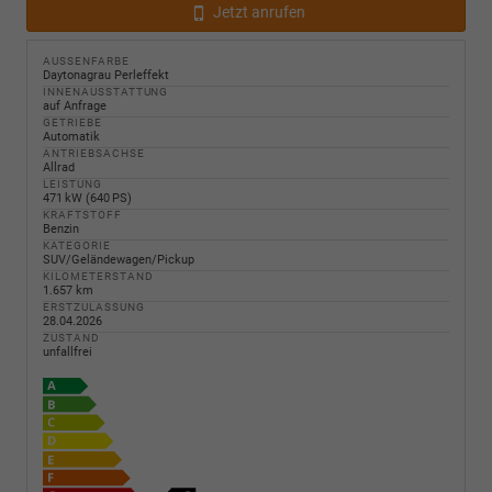
Jetzt anrufen
AUSSENFARBE
Daytonagrau Perleffekt
INNENAUSSTATTUNG
auf Anfrage
GETRIEBE
Automatik
ANTRIEBSACHSE
Allrad
LEISTUNG
471 kW (640 PS)
KRAFTSTOFF
Benzin
KATEGORIE
SUV/Geländewagen/Pickup
KILOMETERSTAND
1.657 km
ERSTZULASSUNG
28.04.2026
ZUSTAND
unfallfrei