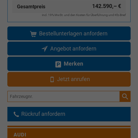
142.590,– €
Gesamtpreis
incl. 19% MwSt. und den Kosten für Überführung und Kfz-Brief
Bestellunterlagen anfordern
Angebot anfordern
Merken
Jetzt anrufen
Fahrzeugnr.
Rückruf anfordern
AUDI