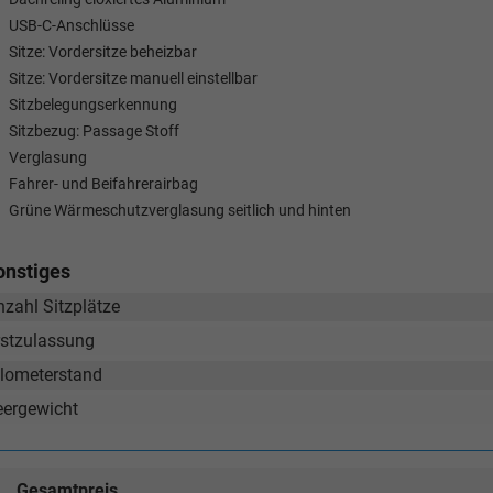
USB-C-Anschlüsse
Sitze: Vordersitze beheizbar
Sitze: Vordersitze manuell einstellbar
Sitzbelegungserkennung
Sitzbezug: Passage Stoff
Verglasung
Fahrer- und Beifahrerairbag
Grüne Wärmeschutzverglasung seitlich und hinten
onstiges
nzahl Sitzplätze
rstzulassung
ilometerstand
eergewicht
Gesamtpreis