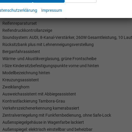
Scheinwerfer mit LED-Technologie
Scheinwerfer-Vorbereitung für weitere Funktionen
atenschutzerklärung
Impressum
Functions on Demand Vorbereitung
Reifenreparaturset
Reifendruckkontrollanzeige
Soundsystem: AUDI, 8-Kanal-Verstärker, 260W Gesamtleistung, 10 Lau
Rücksitzbank plus mit Lehnenneigungsverstellung
Berganfahrassistent
Wärme- und Akustikverglasung, grüne Frontscheibe
i-Size Kindersitzbefestigungspunkte vorne und hinten
Modellbezeichnung hinten
Kreuzungsassistent
Zweiklanghorn
Ausweichassistent mit Abbiegeassistent
Kontrastlackierung Tambora-Grau
Verkehrszeichenerkennung kamerabasiert
Zentralverriegelung mit Funkfernbedienung, ohne Safe-Lock
Außenspiegelgehäuse in Wagenfarbe lackiert
Außenspiegel: elektrisch einstellbar und beheizbar
Tom Wollschläger
yamin Schael