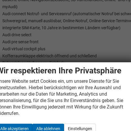
myAudi)
Audi connect Notruf- und Serviceanruf (automatischer Notruf bei schwe
Schweregrad, manuell auslösbar, Online-Notruf, Online-Service-Termin
integrierte SIM-Karte, 10 Jahre in bestimmten Ländern verfügbar)
Audi drive select
Audi pre sense front
Audi virtual cockpit plus
Kofferraumklappe elektrisch öffnend und schließend
Dekoreinlage: Vulkangrau Feinlack
Wir respektieren Ihre Privatsphäre
Deluxe 3-Zonen-Klimaautomatik
Digitaler Radioempfang
nsere Website setzt Cookies ein, um unsere Dienste für Sie
Elektromechanische Servolenkung
ereitzustellen. Hierbei berücksichtigen wir Ihre Auswahl und
Elektrische Kindersicherung
erarbeiten nur die Daten für Marketing, Analytics und
Elektronische Wegfahrsperre
ersonalisierung, für die Sie uns Ihr Einverständnis geben. Sie
Erste-Hilfe-Set, Warndreieck, Warnweste
önnen Ihre Einwilligung jederzeit mit Wirkung für die Zukunft
Müdigkeitserkennung mit Fahrerüberwachung
iderrufen.
Kopfstützen vorne
Glänzende Zierleisten
Alle akzeptieren
Alle ablehnen
Einstellungen