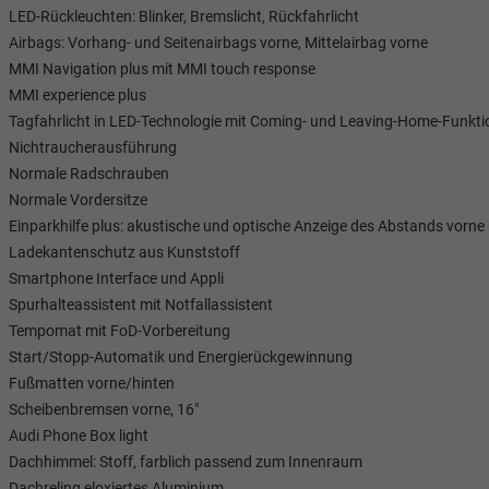
LED-Rückleuchten: Blinker, Bremslicht, Rückfahrlicht
Airbags: Vorhang- und Seitenairbags vorne, Mittelairbag vorne
Verkauf
Verkauf
MMI Navigation plus mit MMI touch response
MMI experience plus
Tel. 04181/2176-21
. 04181/2176-24
Tagfahrlicht in LED-Technologie mit Coming- und Leaving-Home-Funkti
Nichtraucherausführung
wollschlaeger@take-your-car.de
l@take-your-car.de
Normale Radschrauben
Normale Vordersitze
Einparkhilfe plus: akustische und optische Anzeige des Abstands vorne u
Ladekantenschutz aus Kunststoff
Smartphone Interface und Appli
Spurhalteassistent mit Notfallassistent
Tempomat mit FoD-Vorbereitung
Start/Stopp-Automatik und Energierückgewinnung
Fußmatten vorne/hinten
Scheibenbremsen vorne, 16"
Audi Phone Box light
Dachhimmel: Stoff, farblich passend zum Innenraum
Dachreling eloxiertes Aluminium