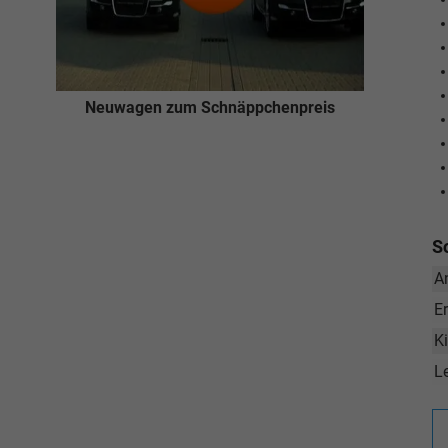
Neuwagen zum Schnäppchenpreis
S
A
E
K
L