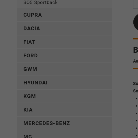
SQ5 Sportback
CUPRA
DACIA
FIAT
B
FORD
Au
GWM
HYUNDAI
So
So
KGM
KIA
MERCEDES-BENZ
MG