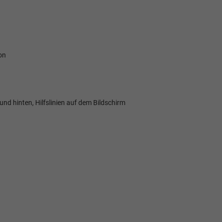
Verkauf
Tel. 04181/2176-27
on
calakovic@take-your-car.de
nd hinten, Hilfslinien auf dem Bildschirm