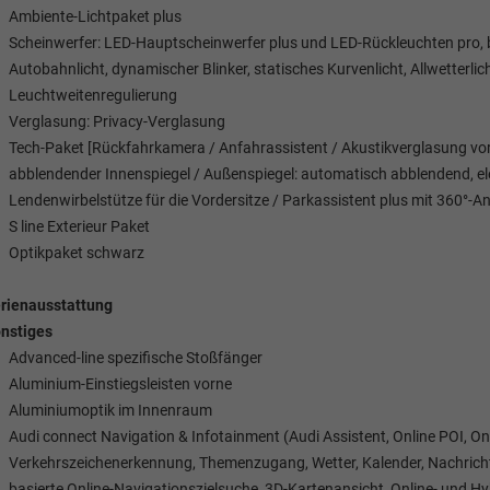
Ambiente-Lichtpaket plus
Scheinwerfer: LED-Hauptscheinwerfer plus und LED-Rückleuchten pro, bel
Autobahnlicht, dynamischer Blinker, statisches Kurvenlicht, Allwetterl
Leuchtweitenregulierung
Verglasung: Privacy-Verglasung
Tech-Paket [Rückfahrkamera / Anfahrassistent / Akustikverglasung vorn
abblendender Innenspiegel / Außenspiegel: automatisch abblendend, elek
Lendenwirbelstütze für die Vordersitze / Parkassistent plus mit 360°-A
S line Exterieur Paket
Optikpaket schwarz
rienausstattung
nstiges
Advanced-line spezifische Stoßfänger
Aluminium-Einstiegsleisten vorne
Aluminiumoptik im Innenraum
Audi connect Navigation & Infotainment (Audi Assistent, Online POI, O
Verkehrszeichenerkennung, Themenzugang, Wetter, Kalender, Nachricht
basierte Online-Navigationszielsuche, 3D-Kartenansicht, Online- und Hyb