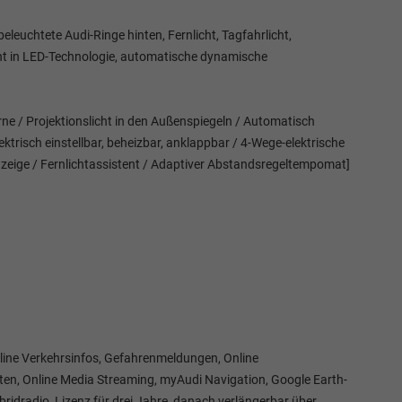
euchtete Audi-Ringe hinten, Fernlicht, Tagfahrlicht,
icht in LED-Technologie, automatische dynamische
e / Projektionslicht in den Außenspiegeln / Automatisch
trisch einstellbar, beheizbar, anklappbar / 4-Wege-elektrische
nzeige / Fernlichtassistent / Adaptiver Abstandsregeltempomat]
nline Verkehrsinfos, Gefahrenmeldungen, Online
en, Online Media Streaming, myAudi Navigation, Google Earth-
ridradio, Lizenz für drei Jahre, danach verlängerbar über