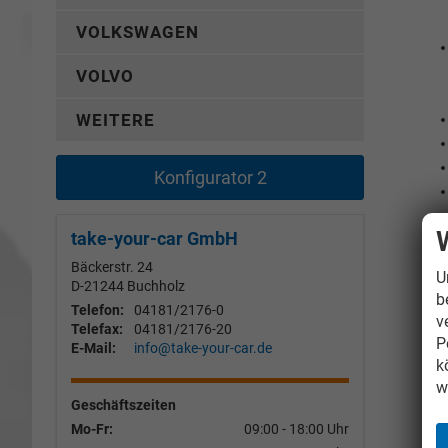
VOLKSWAGEN
VOLVO
WEITERE
Konfigurator 2
take-your-car GmbH
Bäckerstr. 24
U
D-21244
Buchholz
b
Telefon:
04181/2176-0
v
Telefax:
04181/2176-20
P
E-Mail:
info@take-your-car.de
k
w
Geschäftszeiten
Mo-Fr:
09:00 - 18:00 Uhr