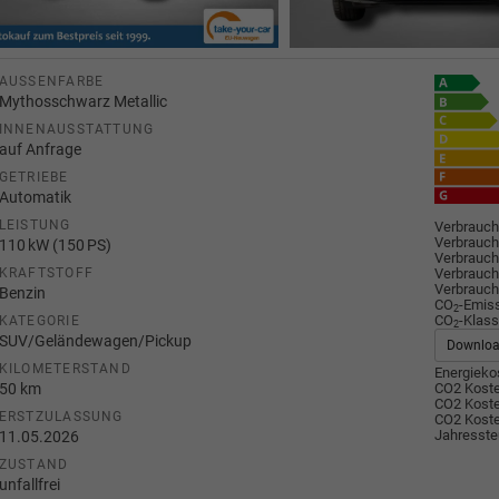
AUSSENFARBE
Mythosschwarz Metallic
INNENAUSSTATTUNG
auf Anfrage
GETRIEBE
Automatik
LEISTUNG
Verbrauch
Verbrauch
110 kW (150 PS)
Verbrauch
Verbrauch
KRAFTSTOFF
Verbrauch
Benzin
CO
-Emis
2
CO
-Klass
KATEGORIE
2
SUV/Geländewagen/Pickup
Downlo
KILOMETERSTAND
Energiekos
50 km
CO2 Koste
CO2 Koste
ERSTZULASSUNG
CO2 Koste
Jahresste
11.05.2026
ZUSTAND
unfallfrei