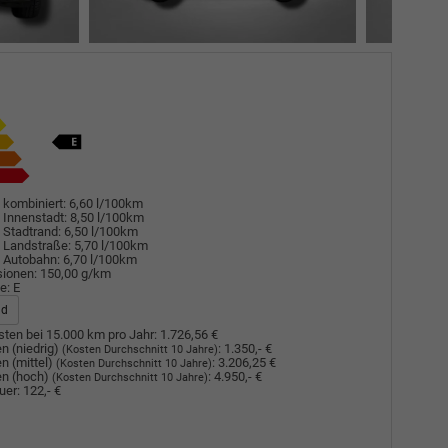
 kombiniert:
6,60 l/100km
 Innenstadt:
8,50 l/100km
 Stadtrand:
6,50 l/100km
 Landstraße:
5,70 l/100km
 Autobahn:
6,70 l/100km
sionen:
150,00 g/km
e:
E
ad
ten bei 15.000 km pro Jahr:
1.726,56 €
n (niedrig)
:
1.350,- €
(Kosten Durchschnitt 10 Jahre)
n (mittel)
:
3.206,25 €
(Kosten Durchschnitt 10 Jahre)
n (hoch)
:
4.950,- €
(Kosten Durchschnitt 10 Jahre)
uer:
122,- €