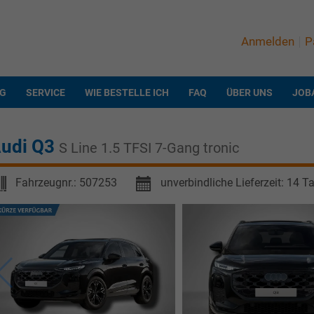
Anmelden
P
NG
SERVICE
WIE BESTELLE ICH
FAQ
ÜBER UNS
JOB
udi Q3
S Line 1.5 TFSI 7-Gang tronic
Fahrzeugnr.:
507253
unverbindliche Lieferzeit:
14 T