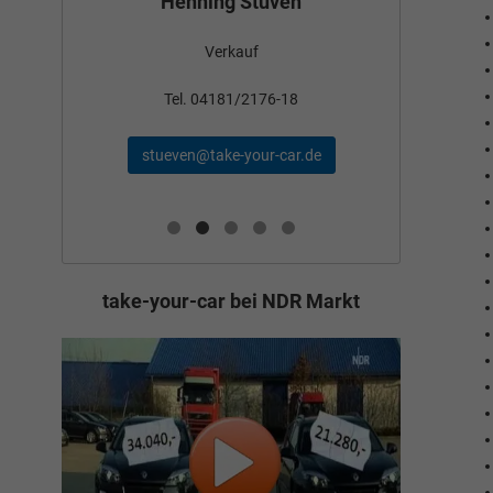
Henning Stüven
Verkauf
nden
Tel
Tel. 04181/2176-18
schae
stueven@take-your-car.de
de
take-your-car bei NDR Markt