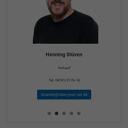
Henning Stüven
Verkauf
Tel. 04181/2176-18
stueven@take-your-car.de