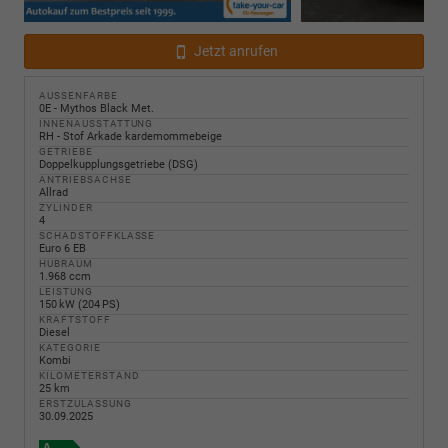
Jetzt anrufen
AUSSENFARBE
0E - Mythos Black Met.
INNENAUSSTATTUNG
RH - Stof Arkade kardemommebeige
GETRIEBE
Doppelkupplungsgetriebe (DSG)
ANTRIEBSACHSE
Allrad
ZYLINDER
4
SCHADSTOFFKLASSE
Euro 6 EB
HUBRAUM
1.968 ccm
LEISTUNG
150 kW (204 PS)
KRAFTSTOFF
Diesel
KATEGORIE
Kombi
KILOMETERSTAND
25 km
ERSTZULASSUNG
30.09.2025