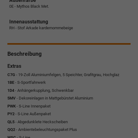
Außenfarbe
0E - Mythos Black Met.
Innenausstattung
RH - Stof Arkade kardemommebeige
Beschreibung
Extras
C7G
- 19-Zoll Aluminiumfelgen, 5 Speichter, Grafitgrau, Hochglaz
1BE
- S-Sportfahrwerk
1D4
- Anhängerkupplung, Schwenkbar
5MV
- Dekoreinlagen in Mattgebürstet Aluminium
PWK
- S-Line Innenpaket
PY2
- S-Line Außenpaket
QL5
- Abgedunklete Heckscheiben
QQ2
- Ambientebeleuchtungspaket Plus
WSC
- S-Line