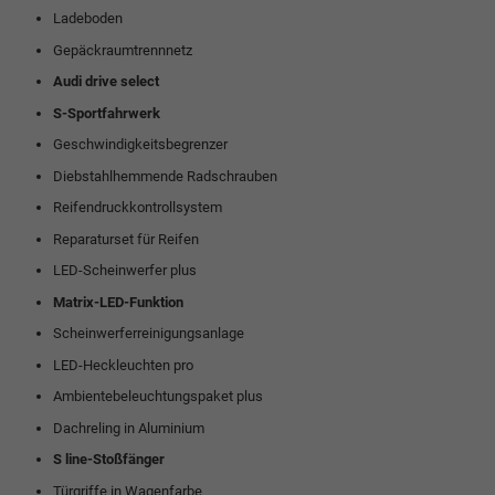
Ladeboden
Gepäckraumtrennnetz
Audi drive select
S-Sportfahrwerk
Geschwindigkeitsbegrenzer
Diebstahlhemmende Radschrauben
Reifendruckkontrollsystem
Reparaturset für Reifen
LED-Scheinwerfer plus
Matrix-LED-Funktion
Scheinwerferreinigungsanlage
LED-Heckleuchten pro
Ambientebeleuchtungspaket plus
Dachreling in Aluminium
S line-Stoßfänger
Türgriffe in Wagenfarbe