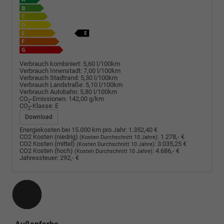
Verbrauch kombiniert:
5,60 l/100km
Verbrauch Innenstadt:
7,00 l/100km
Verbrauch Stadtrand:
5,30 l/100km
Verbrauch Landstraße:
5,10 l/100km
Verbrauch Autobahn:
5,80 l/100km
CO
-Emissionen:
142,00 g/km
2
CO
-Klasse:
E
2
Download
Energiekosten bei 15.000 km pro Jahr:
1.352,40 €
CO2 Kosten (niedrig)
:
1.278,- €
(Kosten Durchschnitt 10 Jahre)
CO2 Kosten (mittel)
:
3.035,25 €
(Kosten Durchschnitt 10 Jahre)
CO2 Kosten (hoch)
:
4.686,- €
(Kosten Durchschnitt 10 Jahre)
Jahressteuer:
292,- €