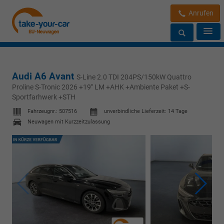
Anrufen
Audi A6 Avant
S-Line 2.0 TDI 204PS/150kW Quattro
Proline S-Tronic 2026 +19" LM +AHK +Ambiente Paket +S-
Sportfarhwerk +STH
Fahrzeugnr.:
507516
unverbindliche Lieferzeit:
14 Tage
Neuwagen mit Kurzzeitzulassung