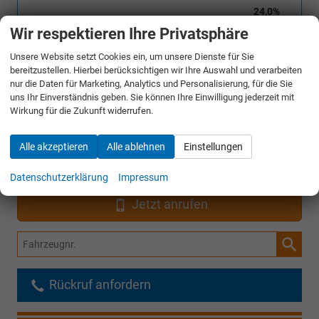
24,0%
Wir respektieren Ihre Privatsphäre
56.729,– €
Gesamtpreis
Unsere Website setzt Cookies ein, um unsere Dienste für Sie
incl. 19% MwSt. und den Kosten für Überführung und Kfz-Brief
bereitzustellen. Hierbei berücksichtigen wir Ihre Auswahl und verarbeiten
nur die Daten für Marketing, Analytics und Personalisierung, für die Sie
Bestellunterlagen anfordern
uns Ihr Einverständnis geben. Sie können Ihre Einwilligung jederzeit mit
Wirkung für die Zukunft widerrufen.
Angebot anfordern
Alle akzeptieren
Alle ablehnen
Einstellungen
Merken
Datenschutzerklärung
Impressum
Jetzt anrufen
Fahrzeugnr.
Rückruf anfordern