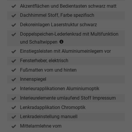
Akzentflächen und Bedientasten schwarz matt
Dachhimmel Stoff, Farbe spezifisch
Dekoreinlagen Laserstruktur schwarz
Doppelspeichen-Lederlenkrad mit Multifunktion
(Schaltwippen
und Schaltwippen
nur
Einstiegsleisten mit Aluminiumeinlegern vor
in
Verbindung
Fensterheber, elektrisch
mit
Fußmatten vorn und hinten
S-
Innenspiegel
tronic)
Interieurapplikationen Aluminiumoptik
Interieurelemente umlaufend Stoff Impressum
Lenkradapplikation Chromoptik
Lenkradeinstellung manuell
Mittelarmlehne vorn