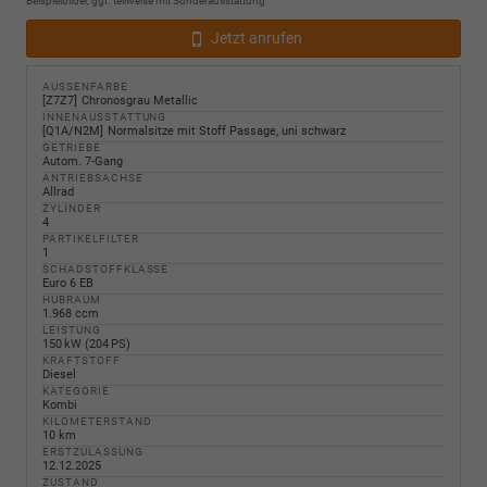
Beispielbilder, ggf. teilweise mit Sonderausstattung
Jetzt anrufen
AUSSENFARBE
Z7Z7
Chronosgrau Metallic
INNENAUSSTATTUNG
Q1A/N2M
Normalsitze mit Stoff Passage, uni schwarz
GETRIEBE
Autom. 7-Gang
ANTRIEBSACHSE
Allrad
ZYLINDER
4
PARTIKELFILTER
1
SCHADSTOFFKLASSE
Euro 6 EB
HUBRAUM
1.968 ccm
LEISTUNG
150 kW (204 PS)
KRAFTSTOFF
Diesel
KATEGORIE
Kombi
KILOMETERSTAND
10 km
ERSTZULASSUNG
12.12.2025
ZUSTAND