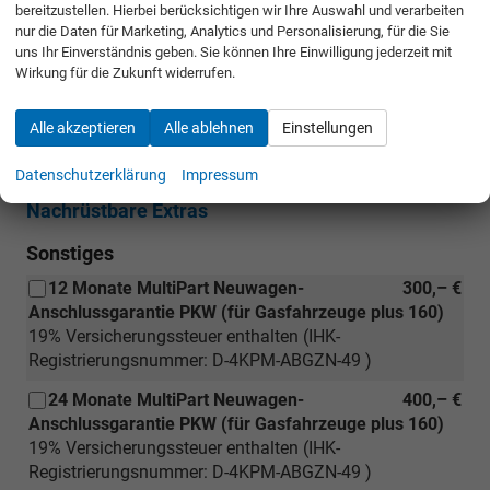
bereitzustellen. Hierbei berücksichtigen wir Ihre Auswahl und verarbeiten
nur die Daten für Marketing, Analytics und Personalisierung, für die Sie
Eingebaute Extras
uns Ihr Einverständnis geben. Sie können Ihre Einwilligung jederzeit mit
Wirkung für die Zukunft widerrufen.
Außen
Anhängevorrichtung mechanisch
1D4
Alle akzeptieren
Alle ablehnen
Einstellungen
schwenkbar
Datenschutzerklärung
Impressum
Nachrüstbare Extras
Sonstiges
12 Monate MultiPart Neuwagen-
300,– €
Anschlussgarantie PKW (für Gasfahrzeuge plus 160)
19% Versicherungssteuer enthalten (IHK-
Registrierungsnummer: D-4KPM-ABGZN-49 )
24 Monate MultiPart Neuwagen-
400,– €
Anschlussgarantie PKW (für Gasfahrzeuge plus 160)
19% Versicherungssteuer enthalten (IHK-
Registrierungsnummer: D-4KPM-ABGZN-49 )