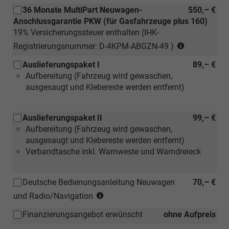
36 Monate MultiPart Neuwagen-
550,– €
Anschlussgarantie PKW (für Gasfahrzeuge plus 160)
19% Versicherungssteuer enthalten (IHK-
(nur
Registrierungsnummer: D-4KPM-ABGZN-49 )
für
Auslieferungspaket I
89,– €
Neuwagen)
Aufbereitung (Fahrzeug wird gewaschen,
ausgesaugt und Klebereste werden entfernt)
Auslieferungspaket II
99,– €
Aufbereitung (Fahrzeug wird gewaschen,
ausgesaugt und Klebereste werden entfernt)
Verbandtasche inkl. Warnweste und Warndreieck
Deutsche Bedienungsanleitung Neuwagen
70,– €
(Hinweis:
und Radio/Navigation
Kann
Finanzierungsangebot erwünscht
ohne Aufpreis
auch
bei