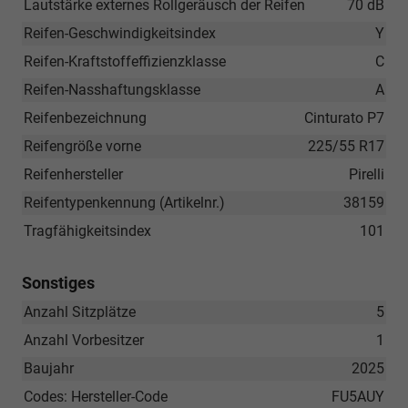
Lautstärke externes Rollgeräusch der Reifen
70 dB
Reifen-Geschwindigkeitsindex
Y
Reifen-Kraftstoffeffizienzklasse
C
Reifen-Nasshaftungsklasse
A
Reifenbezeichnung
Cinturato P7
Reifengröße vorne
225/55 R17
Reifenhersteller
Pirelli
Reifentypenkennung (Artikelnr.)
38159
Tragfähigkeitsindex
101
Sonstiges
Anzahl Sitzplätze
5
Anzahl Vorbesitzer
1
Baujahr
2025
Codes: Hersteller-Code
FU5AUY