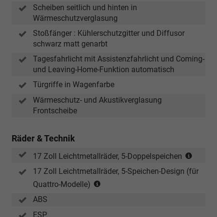
Scheiben seitlich und hinten in
Wärmeschutzverglasung
Stoßfänger : Kühlerschutzgitter und Diffusor
schwarz matt genarbt
Tagesfahrlicht mit Assistenzfahrlicht und Coming-
und Leaving-Home-Funktion automatisch
Türgriffe in Wagenfarbe
Wärmeschutz- und Akustikverglasung
Frontscheibe
Räder & Technik
(Berei
17 Zoll Leichtmetallräder, 5-Doppelspeichen
205/6
17 Zoll Leichtmetallräder, 5-Speichen-Design (für
R
(nur
Quattro-Modelle)
17)
in
ABS
Verbindung
mit
ESP