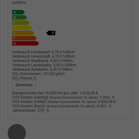
unfallfrei
Verbrauch kombiniert:
6,70 l/100km
Verbrauch Innenstadt:
4,70 l/100km
Verbrauch Stadtrand:
4,60 l/100km
Verbrauch Landstraße:
5,50 l/100km
Verbrauch Autobahn:
5,20 l/100km
CO
-Emissionen:
137,00 g/km
2
CO
-Klasse:
E
2
Download
Energiekosten bei 15.000 km pro Jahr:
1.618,05 €
CO2 Kosten (niedrig)
:
1.233,- €
(Kosten Durchschnitt 10 Jahre)
CO2 Kosten (mittel)
:
2.928,38 €
(Kosten Durchschnitt 10 Jahre)
CO2 Kosten (hoch)
:
4.521,- €
(Kosten Durchschnitt 10 Jahre)
Jahressteuer:
279,- €