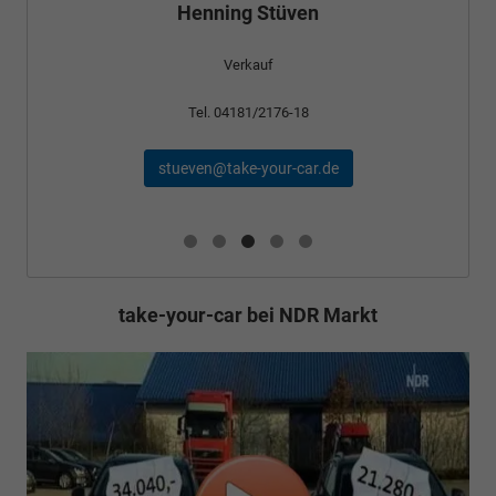
Verkauf
Tel. 04181/2176-24
schael@take-your-car.de
take-your-car bei NDR Markt