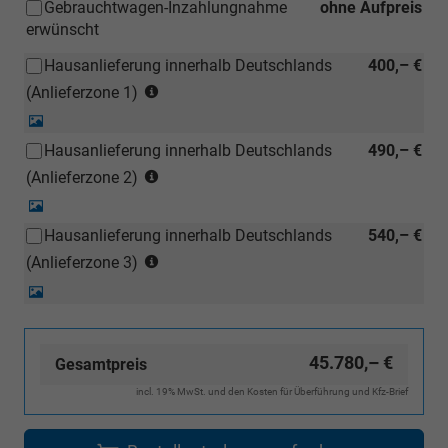
Gebrauchtwagen-Inzahlungnahme
ohne Aufpreis
einem
erwünscht
deutschen
Händler
Hausanlieferung innerhalb Deutschlands
400,– €
kostengünstiger
(Anlieferzonen
(Anlieferzone 1)
nachbestellt
siehe
Detail-
werden)
Karte)
Foto
Hausanlieferung innerhalb Deutschlands
490,– €
(ausgenommen
(Anlieferzonen
Inselanlieferungen)
(Anlieferzone 2)
siehe
Detail-
Karte)
Foto
Hausanlieferung innerhalb Deutschlands
540,– €
(ausgenommen
(Anlieferzonen
Inselanlieferungen)
(Anlieferzone 3)
siehe
Detail-
Karte)
Foto
(ausgenommen
Inselanlieferungen)
45.780,– €
Gesamtpreis
incl. 19% MwSt. und den Kosten für Überführung und Kfz-Brief