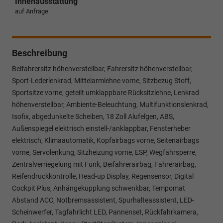
Innenausstattung
auf Anfrage
Beschreibung
Beifahrersitz höhenverstellbar, Fahrersitz höhenverstellbar,
Sport-Lederlenkrad, Mittelarmlehne vorne, Sitzbezug Stoff,
Sportsitze vorne, geteilt umklappbare Rücksitzlehne, Lenkrad
höhenverstellbar, Ambiente-Beleuchtung, Multifunktionslenkrad,
Isofix, abgedunkelte Scheiben, 18 Zoll Alufelgen, ABS,
Außenspiegel elektrisch einstell-/anklappbar, Fensterheber
elektrisch, Klimaautomatik, Kopfairbags vorne, Seitenairbags
vorne, Servolenkung, Sitzheizung vorne, ESP, Wegfahrsperre,
Zentralverriegelung mit Funk, Beifahrerairbag, Fahrerairbag,
Reifendruckkontrolle, Head-up Display, Regensensor, Digital
Cockpit Plus, Anhängekupplung schwenkbar, Tempomat
Abstand ACC, Notbremsassistent, Spurhalteassistent, LED-
Scheinwerfer, Tagfahrlicht LED, Pannenset, Rückfahrkamera,