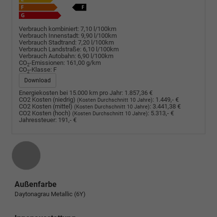
Verbrauch kombiniert:
7,10 l/100km
Verbrauch Innenstadt:
9,90 l/100km
Verbrauch Stadtrand:
7,20 l/100km
Verbrauch Landstraße:
6,10 l/100km
Verbrauch Autobahn:
6,90 l/100km
CO
-Emissionen:
161,00 g/km
2
CO
-Klasse:
F
2
Download
Energiekosten bei 15.000 km pro Jahr:
1.857,36 €
CO2 Kosten (niedrig)
:
1.449,- €
(Kosten Durchschnitt 10 Jahre)
CO2 Kosten (mittel)
:
3.441,38 €
(Kosten Durchschnitt 10 Jahre)
CO2 Kosten (hoch)
:
5.313,- €
(Kosten Durchschnitt 10 Jahre)
Jahressteuer:
191,- €
Außenfarbe
Daytonagrau Metallic (6Y)