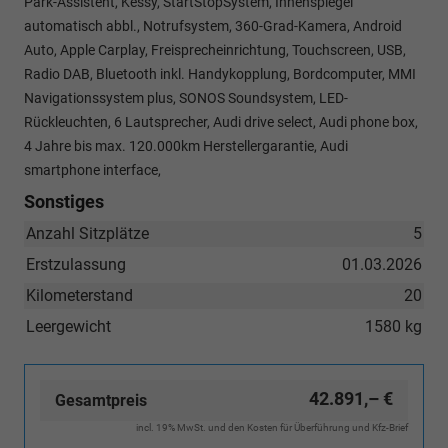
Park-Assistent, Kessy, StartStopSystem, Innenspiegel
automatisch abbl., Notrufsystem, 360-Grad-Kamera, Android
Auto, Apple Carplay, Freisprecheinrichtung, Touchscreen, USB,
Radio DAB, Bluetooth inkl. Handykopplung, Bordcomputer, MMI
Navigationssystem plus, SONOS Soundsystem, LED-
Rückleuchten, 6 Lautsprecher, Audi drive select, Audi phone box,
4 Jahre bis max. 120.000km Herstellergarantie, Audi
smartphone interface,
Sonstiges
Anzahl Sitzplätze
5
Erstzulassung
01.03.2026
Kilometerstand
20
Leergewicht
1580 kg
42.891,– €
Gesamtpreis
incl. 19% MwSt. und den Kosten für Überführung und Kfz-Brief