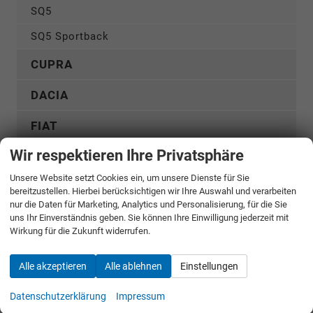
SQ5
SQ5 Sportback
CUPRA
DACIA
FIAT
Wir respektieren Ihre Privatsphäre
FORD
Unsere Website setzt Cookies ein, um unsere Dienste für Sie
GWM
bereitzustellen. Hierbei berücksichtigen wir Ihre Auswahl und verarbeiten
nur die Daten für Marketing, Analytics und Personalisierung, für die Sie
HYUNDAI
uns Ihr Einverständnis geben. Sie können Ihre Einwilligung jederzeit mit
Wirkung für die Zukunft widerrufen.
KGM
Alle akzeptieren
Alle ablehnen
Einstellungen
KIA
Datenschutzerklärung
Impressum
MERCEDES-BENZ