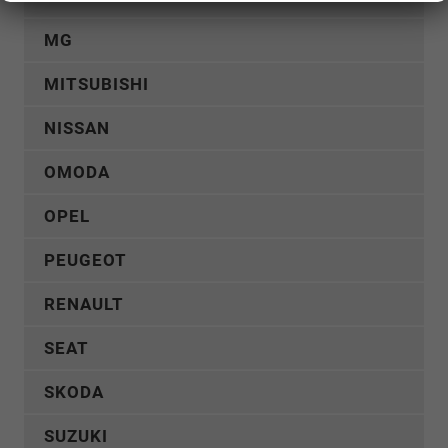
MG
MITSUBISHI
NISSAN
OMODA
OPEL
PEUGEOT
RENAULT
SEAT
SKODA
SUZUKI