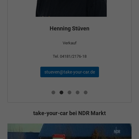
Henning Stüven
Verkauf
Tel. 04181/2176-18
stueven@take-your-car.de
take-your-car bei NDR Markt