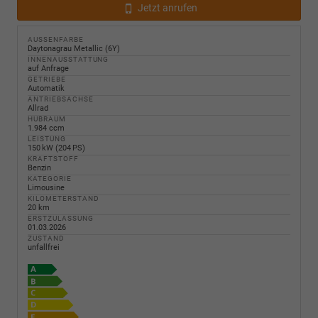
Jetzt anrufen
AUSSENFARBE
Daytonagrau Metallic (6Y)
INNENAUSSTATTUNG
auf Anfrage
GETRIEBE
Automatik
ANTRIEBSACHSE
Allrad
HUBRAUM
1.984 ccm
LEISTUNG
150 kW (204 PS)
KRAFTSTOFF
Benzin
KATEGORIE
Limousine
KILOMETERSTAND
20 km
ERSTZULASSUNG
01.03.2026
ZUSTAND
unfallfrei