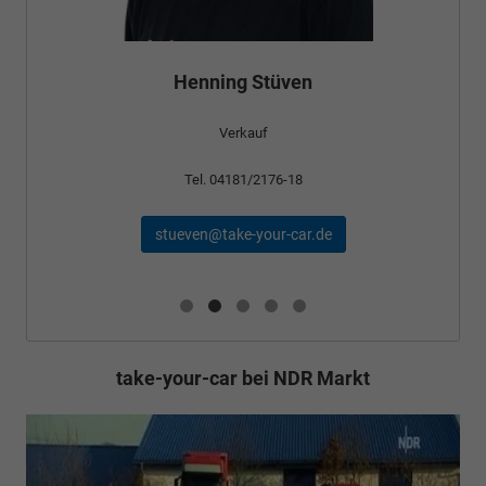
Henning Stüven
Verkauf
Tel. 04181/2176-18
stueven@take-your-car.de
take-your-car bei NDR Markt