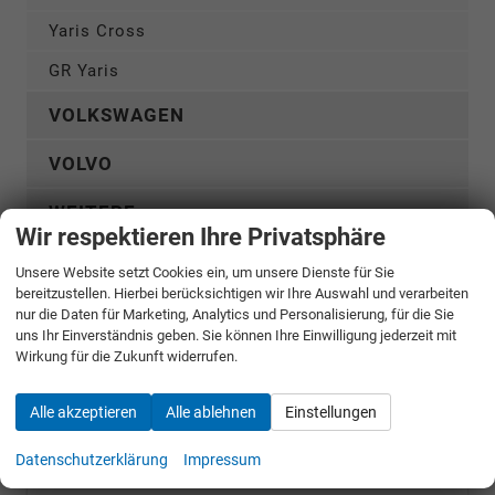
Yaris Cross
GR Yaris
VOLKSWAGEN
VOLVO
WEITERE
Wir respektieren Ihre Privatsphäre
Unsere Website setzt Cookies ein, um unsere Dienste für Sie
Konfigurator 2
bereitzustellen. Hierbei berücksichtigen wir Ihre Auswahl und verarbeiten
nur die Daten für Marketing, Analytics und Personalisierung, für die Sie
uns Ihr Einverständnis geben. Sie können Ihre Einwilligung jederzeit mit
take-your-car GmbH
Wirkung für die Zukunft widerrufen.
Bäckerstr. 24
D-21244
Buchholz
Alle akzeptieren
Alle ablehnen
Einstellungen
Telefon:
04181/2176-0
Telefax:
04181/2176-20
Datenschutzerklärung
Impressum
E-Mail:
info@take-your-car.de