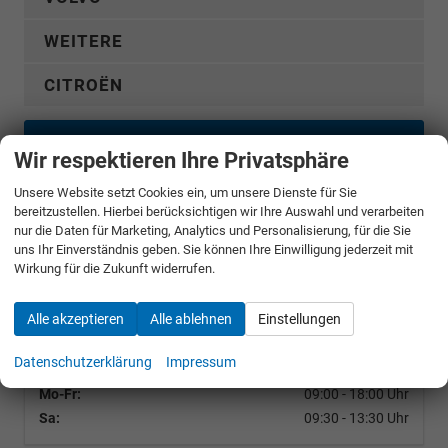
WEITERE
CITROËN
Konfigurator 2
Wir respektieren Ihre Privatsphäre
Unsere Website setzt Cookies ein, um unsere Dienste für Sie
take-your-car GmbH
bereitzustellen. Hierbei berücksichtigen wir Ihre Auswahl und verarbeiten
nur die Daten für Marketing, Analytics und Personalisierung, für die Sie
Bäckerstr. 24
uns Ihr Einverständnis geben. Sie können Ihre Einwilligung jederzeit mit
D-21244
Buchholz
Wirkung für die Zukunft widerrufen.
Telefon:
04181/2176-0
Telefax:
04181/2176-20
E-Mail:
info@take-your-car.de
Alle akzeptieren
Alle ablehnen
Einstellungen
Datenschutzerklärung
Impressum
Geschäftszeiten
Mo-Fr:
09:00 - 18:00 Uhr
Sa:
09:30 - 13:30 Uhr