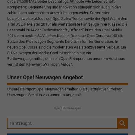
circa 34.500 Mitarbeiter beschäftigt. Attribute wie Leidenschaft,
Kompetenz, Begeisterung und Innovation spiegeln sich auch in den
zahlreichen automobilen Auszeichnungen wider. So vertreten
beispielsweise aktuell der Opel Zafira Tourer sowie der Opel Adam den
Titel „WERTMeister 2015“ als wertstabilste Fahrzeuge ihrer Klasse. Die
Leserwahl 2014 der Fachzeitschrift „Offroad“ kürte den Opel Mokka
2014 zum besten SUV seiner Klasse. Der neue Opel Corsa vertritt die
Spitze des Kleinwagen Segments bereits in fünfter Generation. Im
neuen Opel Corsa sind die modernsten Assistenzsysteme verbaut. Ein
EU Neuwagen der Marke Opel ist mehr als nur ein
Fortbewegungsmittel, denn ein Opel Reimport aus unserem Autohaus
vertritt den Kernwert „Wir leben Autos“.
Unser Opel Neuwagen Angebot
Unsere Reimport Opel Neuwagen erhalten Sie zu attraktiven Preisen.
Überzeugen Sie sich von unserem Angebot!
Opel EU - Neuwagen
Fahrzeugnr.