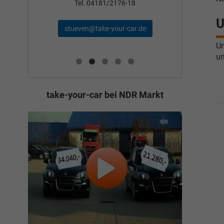
Tel
Tel. 04181/2176-18
U
schae
stueven@take-your-car.de
de
Un
un
take-your-car bei NDR Markt