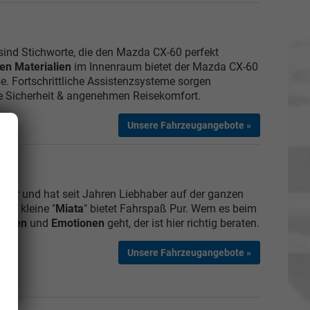
sind Stichworte, die den Mazda CX-60 perfekt
en Materialien
im Innenraum bietet der Mazda CX-60
se. Fortschrittliche Assistenzsysteme sorgen
ge Sicherheit & angenehmen Reisekomfort.
Unsere Fahrzeugangebote »
iker und hat seit Jahren Liebhaber auf der ganzen
der kleine "
Miata
" bietet Fahrspaß Pur. Wem es beim
ahren
und
Emotionen
geht, der ist hier richtig beraten.
Unsere Fahrzeugangebote »