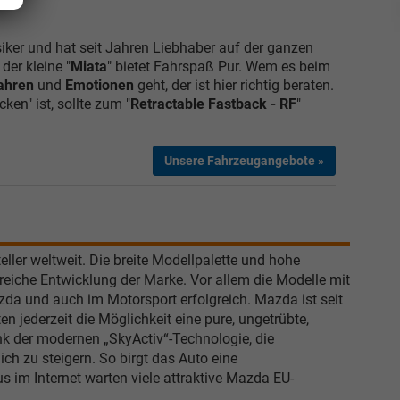
iker und hat seit Jahren Liebhaber auf der ganzen
der kleine "
Miata
" bietet Fahrspaß Pur. Wem es beim
ahren
und
Emotionen
geht, der ist hier richtig beraten.
ken" ist, sollte zum "
Retractable Fastback
- RF
"
Unsere Fahrzeugangebote »
ller weltweit. Die breite Modellpalette und hohe
reiche Entwicklung der Marke. Vor allem die Modelle mit
 und auch im Motorsport erfolgreich. Mazda ist seit
Elvedin Calakovic
n jederzeit die Möglichkeit eine pure, ungetrübte,
nk der modernen „SkyActiv“-Technologie, die
Verkauf
ich zu steigern. So birgt das Auto eine
im Internet warten viele attraktive Mazda EU-
Tel. 04181/2176-27