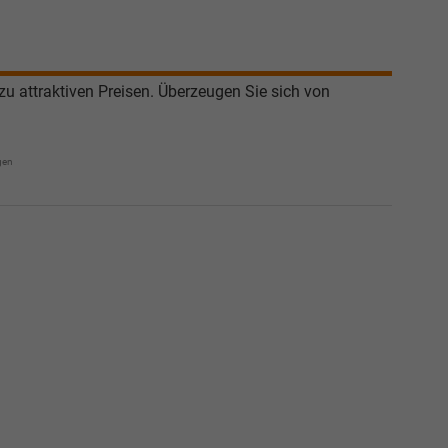
calakovic@take-your-car.de
u attraktiven Preisen. Überzeugen Sie sich von
gen