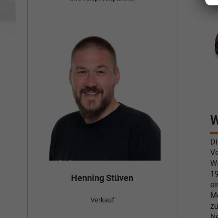
W
Di
Ve
Wa
19
Bün
Henning Stüven
ei
Mö
Verkauf
nden
zu
Ne