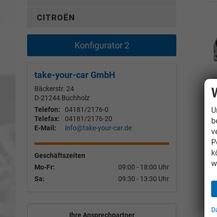
CITROËN
Konfigurator 2
take-your-car GmbH
Bäckerstr. 24
D-21244
Buchholz
U
Telefon:
04181/2176-0
Telefax:
04181/2176-20
b
E-Mail:
info@take-your-car.de
v
P
k
Geschäftszeiten
w
Mo-Fr:
09:00 - 18:00 Uhr
Sa:
09:30 - 13:30 Uhr
D
Ihre Ansprechpartner