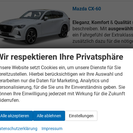
Mazda CX-60
Eleganz
,
Komfort
&
Qualität
beschreiben. Mit
ausgewählt
ein Fahrgefühl der Extraklas
zusätzlich dazu für die nöti
Wir respektieren Ihre Privatsphäre
nsere Website setzt Cookies ein, um unsere Dienste für Sie
Mazda MX-5
ereitzustellen. Hierbei berücksichtigen wir Ihre Auswahl und
erarbeiten nur die Daten für Marketing, Analytics und
Der Mazda MX-5 ist ein Klass
ersonalisierung, für die Sie uns Ihr Einverständnis geben. Sie
Welt. Und das zu Recht, denn 
önnen Ihre Einwilligung jederzeit mit Wirkung für die Zukunft
Autofahren um
Freude am F
iderrufen.
Alle akzeptieren
Alle ablehnen
Einstellungen
atenschutzerklärung
Impressum