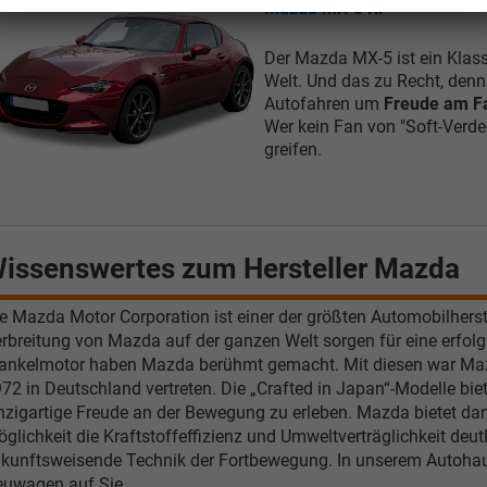
Mazda MX-5 RF
Der Mazda MX-5 ist ein Klass
Welt. Und das zu Recht, denn 
Autofahren um
Freude am F
Wer kein Fan von "Soft-Verdec
greifen.
issenswertes zum Hersteller Mazda
e Mazda Motor Corporation ist einer der größten Automobilherste
rbreitung von Mazda auf der ganzen Welt sorgen für eine erfolg
nkelmotor haben Mazda berühmt gemacht. Mit diesen war Mazda
72 in Deutschland vertreten. Die „Crafted in Japan“-Modelle biete
Tom Wollschläger
yamin Schael
nzigartige Freude an der Bewegung zu erleben. Mazda bietet da
glichkeit die Kraftstoffeffizienz und Umweltverträglichkeit deutl
Verkauf
Verkauf
kunftsweisende Technik der Fortbewegung. In unserem Autohaus 
uwagen auf Sie.