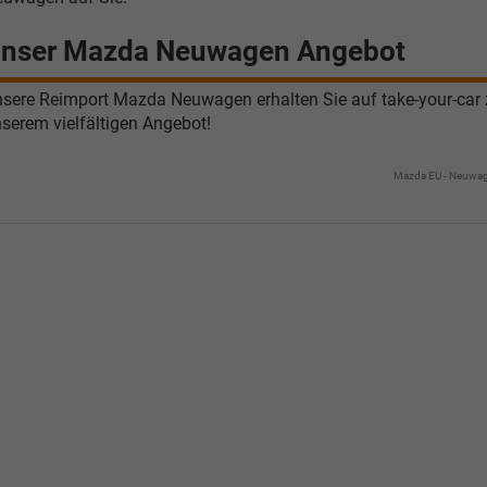
Tel. 04181/2176-21
. 04181/2176-24
nser Mazda Neuwagen Angebot
wollschlaeger@take-your-car.de
l@take-your-car.de
sere Reimport Mazda Neuwagen erhalten Sie auf take-your-car z
serem vielfältigen Angebot!
Mazda EU - Neuwa