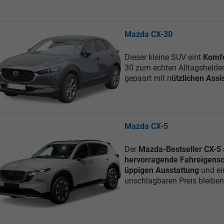
Mazda CX-30
Dieser kleine SUV eint
Komfo
30 zum echten Alltagshelde
gepaart mit n
ützlichen Ass
Mazda CX-5
Der
Mazda-Bestseller CX-5
hervorragende Fahreigensc
üppigen Ausstattung
und e
unschlagbaren Preis bleib