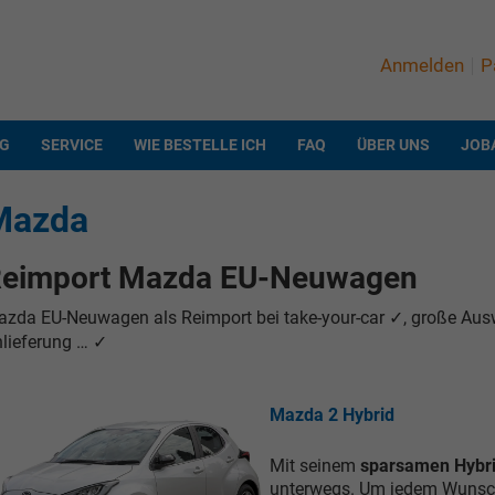
Anmelden
P
NG
SERVICE
WIE BESTELLE ICH
FAQ
ÜBER UNS
JOB
Mazda
eimport Mazda EU-Neuwagen
zda EU-Neuwagen als Reimport bei take-your-car ✓, große Ausw
lieferung … ✓
Mazda 2 Hybrid
Mit seinem
sparsamen Hybr
unterwegs. Um jedem Wunsch