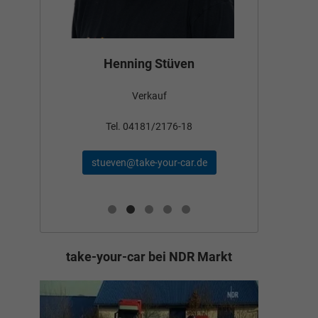
Bün
Henning Stüven
Verkauf
nden
Tel
Tel. 04181/2176-18
schae
stueven@take-your-car.de
de
take-your-car bei NDR Markt