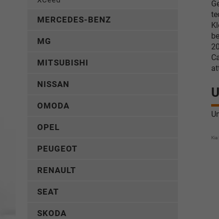
XCeed
Ge
te
MERCEDES-BENZ
Kl
be
MG
20
Ca
MITSUBISHI
at
NISSAN
U
OMODA
Un
OPEL
Kia
PEUGEOT
RENAULT
SEAT
SKODA