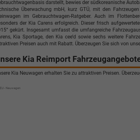
brauchtwagenbasis darstellt, bewies der südkoreanische Autobau
chnische Überwachung mbH, kurz GTÜ, mit den Fahrzeugen d
einwagen im Gebrauchtwagen-Ratgeber. Auch im Flottenberei
sonders der Kia Carens erfolgreich. Dieser frisch aufgewert
15“ gekürt. Insgesamt umfasst die umfangreiche Fahrzeugaus
rens, Kia Sportage, den Kia cee’d sowie sechs weitere Fahr
traktiven Preisen auch mit Rabatt. Überzeugen Sie sich von un
nsere Kia Reimport Fahrzeugangebot
sere Kia Neuwagen erhalten Sie zu attraktiven Preisen. Überze
 EU - Neuwagen