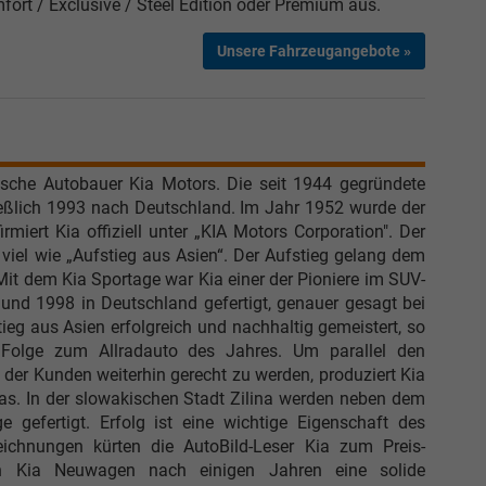
ort / Exclusive / Steel Edition oder Premium aus.
Unsere Fahrzeugangebote »
nische Autobauer Kia Motors. Die seit 1944 gegründete
ießlich 1993 nach Deutschland. Im Jahr 1952 wurde der
miert Kia offiziell unter „KIA Motors Corporation". Der
iel wie „Aufstieg aus Asien“. Der Aufstieg gelang dem
Mit dem Kia Sportage war Kia einer der Pioniere im SUV-
d 1998 in Deutschland gefertigt, genauer gesagt bei
eg aus Asien erfolgreich und nachhaltig gemeistert, so
n Folge zum Allradauto des Jahres. Um parallel den
er Kunden weiterhin gerecht zu werden, produziert Kia
as. In der slowakischen Stadt Zilina werden neben dem
gefertigt. Erfolg ist eine wichtige Eigenschaft des
eichnungen kürten die AutoBild-Leser Kia zum Preis-
n Kia Neuwagen nach einigen Jahren eine solide