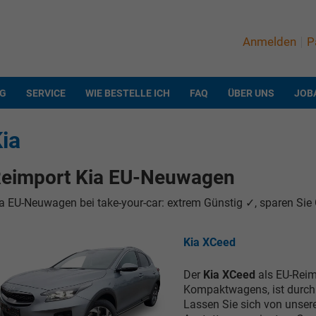
Anmelden
P
NG
SERVICE
WIE BESTELLE ICH
FAQ
ÜBER UNS
JOB
ia
eimport Kia EU-Neuwagen
a EU-Neuwagen bei take-your-car: extrem Günstig ✓, sparen Sie G
Kia XCeed
Der
Kia XCeed
als EU-Reim
Kompaktwagens, ist durch s
Lassen Sie sich von unse