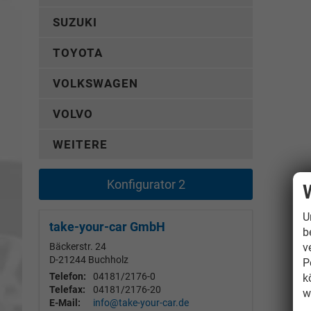
SUZUKI
TOYOTA
VOLKSWAGEN
VOLVO
WEITERE
Konfigurator 2
U
take-your-car GmbH
b
v
Bäckerstr. 24
D-21244
Buchholz
P
Telefon:
04181/2176-0
k
Telefax:
04181/2176-20
w
E-Mail:
info@take-your-car.de