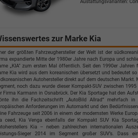
Austattungsvarianten: Comf
issenswertes zur Marke Kia
ner der größten Fahrzeughersteller der Welt ist der südkorea
rma expandierte Mitte der 1980er Jahre nach Europa und schl
me „KIA" zum ersten Mal öffentlich. Seit den 1990er Jahren fir
me Kia wird aus dem koreanischen übersetzt und bedeutet so v
dkoreanischen Autohersteller direkt auf dem deutschen Markt. 
gment, noch dazu wurde dieser Kompakt-SUV zwischen 1995 un
r Firma Karmann in Osnabrück. Der Kia Sportage hat den Aufsti
önte ihn die Fachzeitschrift „AutoBild Allrad“ mehrfach i
ropäischen Anforderungen im Automarkt und den Bedürfnissen d
ine Fahrzeuge seit 2006 in einem der modernsten Werke Europ
a ceed, Kia Venga ebenfalls der Kompakt SUV Kia Sportage 
toherstellers Kia – neben zahlreichen internationalen Ausz
eistungs-Sieger 2014 im Segment großer SUV’s. Dass ei