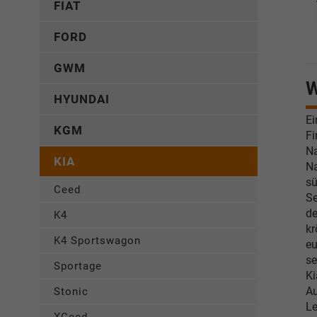
FIAT
FORD
GWM
W
HYUNDAI
Ei
KGM
Fi
Na
KIA
Na
sü
Ceed
Se
de
K4
kr
K4 Sportswagon
eu
se
Sportage
Ki
Au
Stonic
L