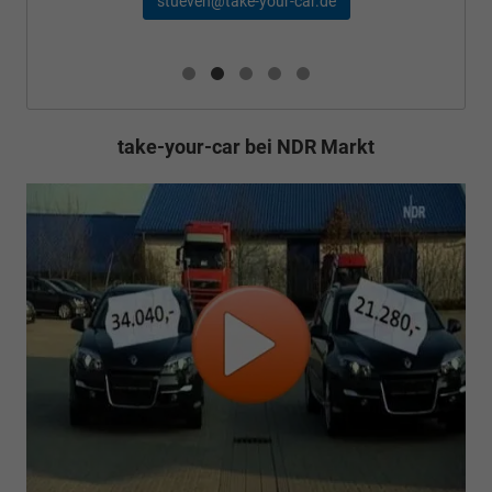
stueven@take-your-car.de
take-your-car bei NDR Markt