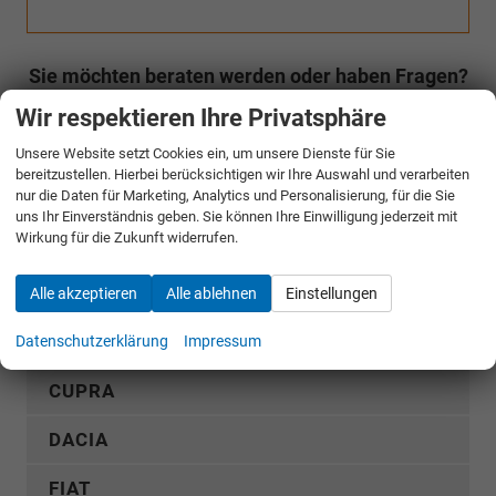
Sie möchten beraten werden oder haben Fragen?
Unser kompetentes Team steht Ihnen jeder Zeit gerne zur Verfügung
Wir respektieren Ihre Privatsphäre
Rufen Sie an 04181 / 2176-0
Unsere Website setzt Cookies ein, um unsere Dienste für Sie
bereitzustellen. Hierbei berücksichtigen wir Ihre Auswahl und verarbeiten
nur die Daten für Marketing, Analytics und Personalisierung, für die Sie
Fahrzeugnr.
uns Ihr Einverständnis geben. Sie können Ihre Einwilligung jederzeit mit
Wirkung für die Zukunft widerrufen.
Rückruf anfordern
Alle akzeptieren
Alle ablehnen
Einstellungen
AUDI
Datenschutzerklärung
Impressum
CUPRA
DACIA
FIAT