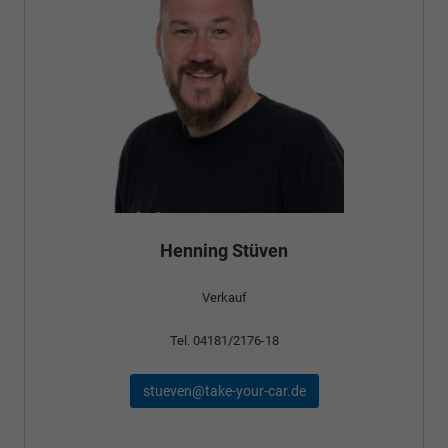
Henning Stüven
Verkauf
Tel. 04181/2176-18
stueven@take-your-car.de