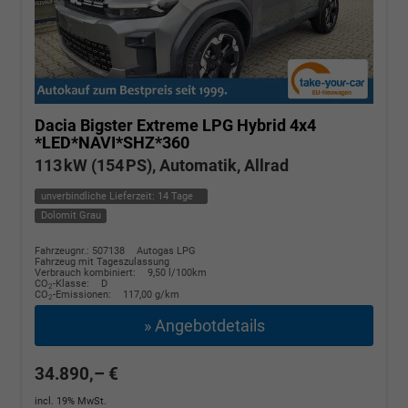
Dacia Bigster
Extreme LPG Hybrid 4x4
*LED*NAVI*SHZ*360
113 kW (154 PS), Automatik, Allrad
unverbindliche Lieferzeit:
14 Tage
Dolomit Grau
Fahrzeugnr.: 507138
Autogas LPG
Fahrzeug mit Tageszulassung
Verbrauch kombiniert:
9,50 l/100km
CO
-Klasse:
D
2
CO
-Emissionen:
117,00 g/km
2
» Angebotdetails
34.890,– €
incl. 19% MwSt.