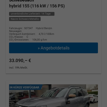
hybrid 155 (116 kW / 156 PS)
unverbindliche Lieferzeit:
14 Tage
Nacre Schwarz Metallic
Fahrzeugnr.: 507347
Hybrid Benzin
Neuwagen
Verbrauch kombiniert:
4,70 l/100km
CO
-Klasse:
C
2
CO
-Emissionen:
106,00 g/km
2
» Angebotdetails
33.090,– €
incl. 19% MwSt.