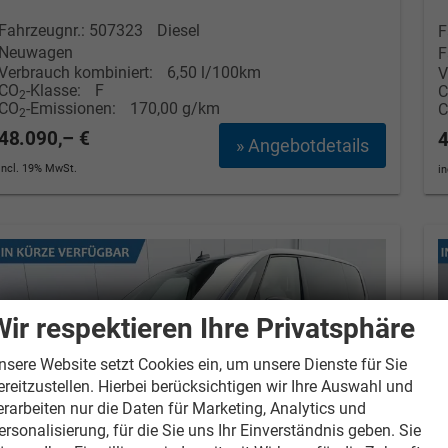
Fahrzeugnr.: 507323
Diesel
F
Neuwagen
F
Verbrauch kombiniert:
6,50 l/100km
V
CO
-Klasse:
F
2
CO
-Emissionen:
170,00 g/km
2
48.090,– €
4
» Angebotdetails
incl. 19% MwSt.
i
Wir respektieren Ihre Privatsphäre
nsere Website setzt Cookies ein, um unsere Dienste für Sie
ereitzustellen. Hierbei berücksichtigen wir Ihre Auswahl und
erarbeiten nur die Daten für Marketing, Analytics und
ersonalisierung, für die Sie uns Ihr Einverständnis geben. Sie