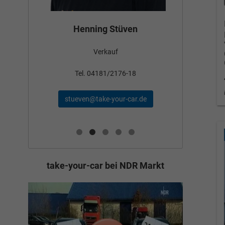
Bün
Henning Stüven
Verkauf
nden
Tel
Tel. 04181/2176-18
schae
stueven@take-your-car.de
de
take-your-car bei NDR Markt