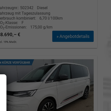
ahrzeugnr.: 502342
Diesel
ahrzeug mit Tageszulassung
erbrauch kombiniert:
6,70 l/100km
CO
-Klasse:
F
2
CO
-Emissionen:
175,00 g/km
2
8.690,– €
» Angebotdetails
ncl. 19% MwSt.