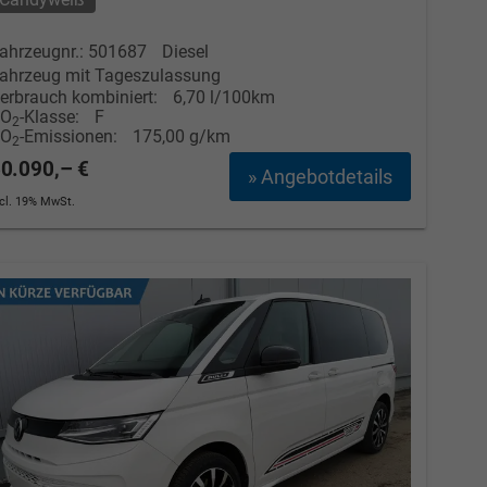
Elvedin Calakovic
ahrzeugnr.: 501687
Diesel
ahrzeug mit Tageszulassung
Verkauf
erbrauch kombiniert:
6,70 l/100km
CO
-Klasse:
F
2
CO
-Emissionen:
175,00 g/km
Tel. 04181/2176-27
2
0.090,– €
» Angebotdetails
calakovic@take-your-car.de
ncl. 19% MwSt.