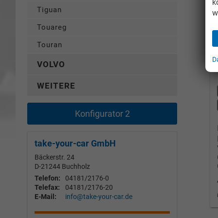
k
Tiguan
w
Touareg
Touran
D
VOLVO
WEITERE
Konfigurator 2
take-your-car GmbH
Bäckerstr. 24
D-21244
Buchholz
Telefon:
04181/2176-0
Telefax:
04181/2176-20
E-Mail:
info@take-your-car.de