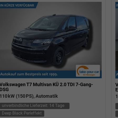
Volkswagen T7 Multivan
KÜ 2.0 TDI 7-Gang-
V
DSG
E
110 kW (150 PS), Automatik
1
unverbindliche Lieferzeit:
14 Tage
Deep Black Perleffekt