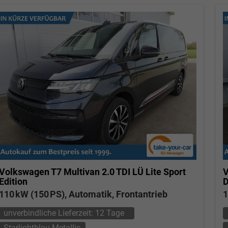
Volkswagen T7 Multivan
2.0 TDI LÜ Lite Sport
V
Edition
D
110 kW (150 PS), Automatik, Frontantrieb
1
unverbindliche Lieferzeit:
12 Tage
Starlightblau Metallic