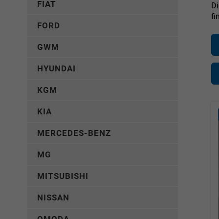
FIAT
D
fi
FORD
GWM
HYUNDAI
KGM
KIA
MERCEDES-BENZ
MG
MITSUBISHI
NISSAN