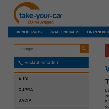
KONFIGURATOR
INZAHLUNGNAHME
FINANZIERU
Fahrzeugnr.
Rückruf anfordern
V
AUDI
T
CUPRA
D
za
DACIA
Ku
de