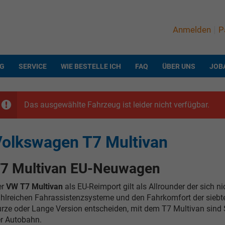
Anmelden
P
NG
SERVICE
WIE BESTELLE ICH
FAQ
ÜBER UNS
JOB
Das ausgewählte Fahrzeug ist leider nicht verfügbar.
olkswagen T7 Multivan
7 Multivan EU-Neuwagen
er
VW T7 Multivan
als EU-Reimport gilt als Allrounder der sich ni
hlreichen Fahrassistenzsysteme und den Fahrkomfort der siebten
rze oder Lange Version entscheiden, mit dem T7 Multivan sind 
r Autobahn.