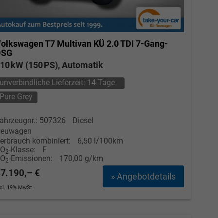
olkswagen T7 Multivan
KÜ 2.0 TDI 7-Gang-
DSG
10 kW (150 PS), Automatik
unverbindliche Lieferzeit:
14 Tage
Pure Grey
ahrzeugnr.: 507326
Diesel
euwagen
erbrauch kombiniert:
6,50 l/100km
CO
-Klasse:
F
2
CO
-Emissionen:
170,00 g/km
2
7.190,– €
» Angebotdetails
ncl. 19% MwSt.