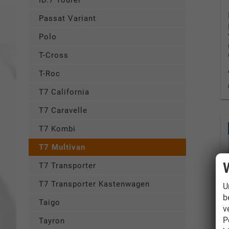
ID.7 Tourer
Passat Variant
Polo
T-Cross
T-Roc
T7 California
T7 Caravelle
T7 Kombi
T7 Multivan
T7 Transporter
T7 Transporter Kastenwagen
U
b
Taigo
v
P
Tayron