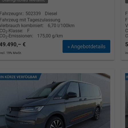
Fahrzeugnr.: 502339
Diesel
F
Tom Wollschläger
yamin Schael
Fahrzeug mit Tageszulassung
F
Verbrauch kombiniert:
6,70 l/100km
V
Verkauf
Verkauf
CO
-Klasse:
F
2
CO
-Emissionen:
175,00 g/km
2
Tel. 04181/2176-21
. 04181/2176-24
49.490,– €
5
» Angebotdetails
incl. 19% MwSt.
i
wollschlaeger@take-your-car.de
l@take-your-car.de