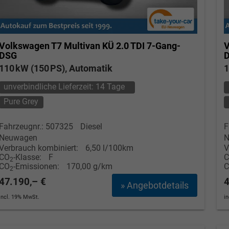
Volkswagen T7 Multivan
KÜ 2.0 TDI 7-Gang-
V
DSG
110 kW (150 PS), Automatik
1
unverbindliche Lieferzeit:
14 Tage
Pure Grey
Fahrzeugnr.: 507325
Diesel
F
Neuwagen
N
Verbrauch kombiniert:
6,50 l/100km
V
CO
-Klasse:
F
2
CO
-Emissionen:
170,00 g/km
2
47.190,– €
4
» Angebotdetails
incl. 19% MwSt.
i