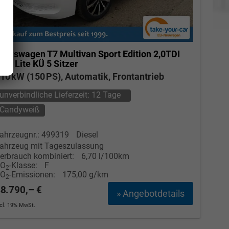
olkswagen T7 Multivan
Sport Edition 2,0TDI
SG Lite KÜ 5 Sitzer
10 kW (150 PS), Automatik, Frontantrieb
unverbindliche Lieferzeit:
12 Tage
Candyweiß
ahrzeugnr.: 499319
Diesel
ahrzeug mit Tageszulassung
erbrauch kombiniert:
6,70 l/100km
CO
-Klasse:
F
2
CO
-Emissionen:
175,00 g/km
2
8.790,– €
» Angebotdetails
ncl. 19% MwSt.