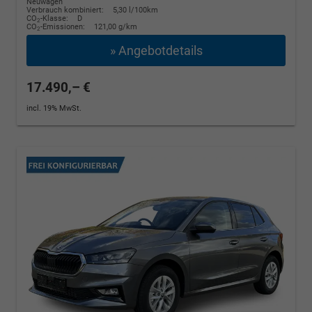
Neuwagen
Verbrauch kombiniert:
5,30 l/100km
CO
-Klasse:
D
2
CO
-Emissionen:
121,00 g/km
2
» Angebotdetails
17.490,– €
incl. 19% MwSt.