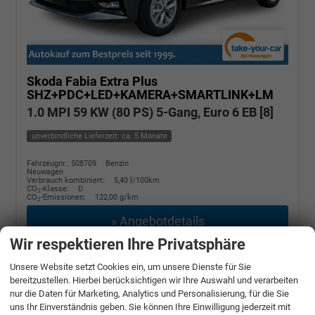
Skoda Fabia
Extra Plus
SHZ+PDC+LED+KAMERA+SMARTLINK+LM
1.0 MPI 59 KW (80 PS) 5-Gang, Euro 6 EB [8]
unverbindliche Lieferzeit: ca. 5 Monate
Fahrzeugnr.: 508709
Benzin
Neuwagen
Verbrauch kombiniert:
5,40 l/100km
CO
-Klasse:
D
2
CO
-Emissionen:
122,00 g/km
2
» Angebotdetails
Wir respektieren Ihre Privatsphäre
17.180,– €
Unsere Website setzt Cookies ein, um unsere Dienste für Sie
bereitzustellen. Hierbei berücksichtigen wir Ihre Auswahl und verarbeiten
incl. 19% MwSt.
nur die Daten für Marketing, Analytics und Personalisierung, für die Sie
uns Ihr Einverständnis geben. Sie können Ihre Einwilligung jederzeit mit