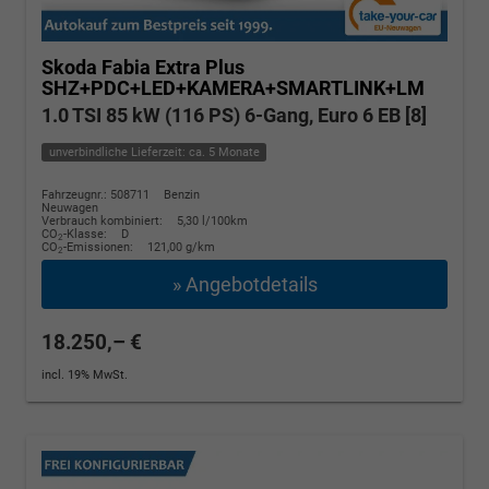
Skoda Fabia
Extra Plus
SHZ+PDC+LED+KAMERA+SMARTLINK+LM
1.0 TSI 85 kW (116 PS) 6-Gang, Euro 6 EB [8]
unverbindliche Lieferzeit: ca. 5 Monate
Fahrzeugnr.: 508711
Benzin
Neuwagen
Verbrauch kombiniert:
5,30 l/100km
CO
-Klasse:
D
2
CO
-Emissionen:
121,00 g/km
2
» Angebotdetails
18.250,– €
incl. 19% MwSt.