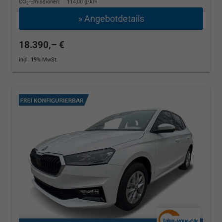
CO
-Emissionen:
114,00 g/km
2
» Angebotdetails
18.390,– €
incl. 19% MwSt.