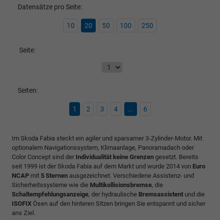
Datensätze pro Seite:
10
20
50
100
250
Seite:
Seiten:
1
2
3
4
...
6
Im Skoda Fabia steckt ein agiler und sparsamer 3-Zylinder-Motor. Mit
optionalem Navigationssystem, Klimaanlage, Panoramadach oder
Color Concept sind der
Individualität keine Grenzen
gesetzt. Bereits
seit 1999 ist der Skoda Fabia auf dem Markt und wurde 2014 von
Euro
NCAP
mit
5 Sternen
ausgezeichnet. Verschiedene Assistenz- und
Sicherheitssysteme wie die
Multikollisionsbremse
, die
Schaltempfehlungsanzeige
, der hydraulische
Bremsassistent
und die
ISOFIX
Ösen auf den hinteren Sitzen bringen Sie entspannt und sicher
ans Ziel.