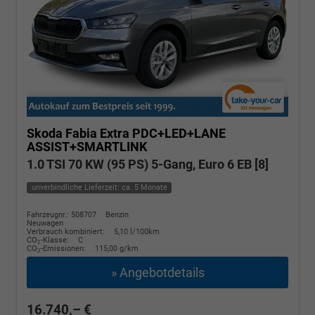
Skoda Fabia
Extra PDC+LED+LANE
ASSIST+SMARTLINK
1.0 TSI 70 KW (95 PS) 5-Gang, Euro 6 EB [8]
unverbindliche Lieferzeit: ca. 5 Monate
Fahrzeugnr.: 508707
Benzin
Neuwagen
Verbrauch kombiniert:
5,10 l/100km
CO
-Klasse:
C
2
CO
-Emissionen:
115,00 g/km
2
» Angebotdetails
16.740,– €