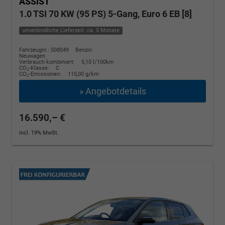
ASSIST
1.0 TSI 70 KW (95 PS) 5-Gang, Euro 6 EB [8]
unverbindliche Lieferzeit: ca. 5 Monate
Fahrzeugnr.: 508049
Benzin
Neuwagen
Verbrauch kombiniert:
5,10 l/100km
CO
-Klasse:
C
2
CO
-Emissionen:
115,00 g/km
2
» Angebotdetails
16.590,– €
incl. 19% MwSt.