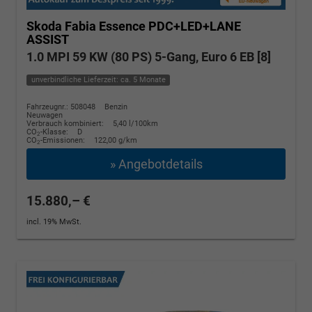
Skoda Fabia
Essence PDC+LED+LANE
ASSIST
1.0 MPI 59 KW (80 PS) 5-Gang, Euro 6 EB [8]
unverbindliche Lieferzeit: ca. 5 Monate
Fahrzeugnr.: 508048
Benzin
Neuwagen
Verbrauch kombiniert:
5,40 l/100km
CO
-Klasse:
D
2
CO
-Emissionen:
122,00 g/km
2
» Angebotdetails
15.880,– €
incl. 19% MwSt.