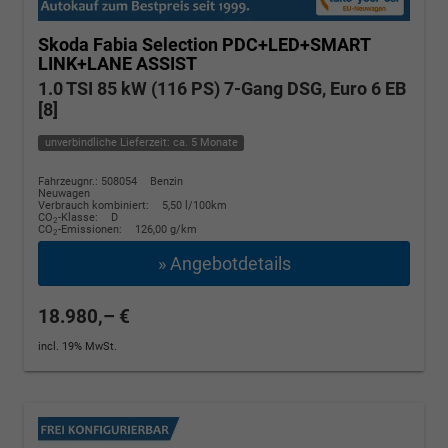
Skoda Fabia
Selection PDC+LED+SMART
LINK+LANE ASSIST
1.0 TSI 85 kW (116 PS) 7-Gang DSG, Euro 6 EB
[8]
unverbindliche Lieferzeit: ca. 5 Monate
Fahrzeugnr.: 508054
Benzin
Neuwagen
Verbrauch kombiniert:
5,50 l/100km
CO
-Klasse:
D
2
CO
-Emissionen:
126,00 g/km
2
» Angebotdetails
18.980,– €
incl. 19% MwSt.