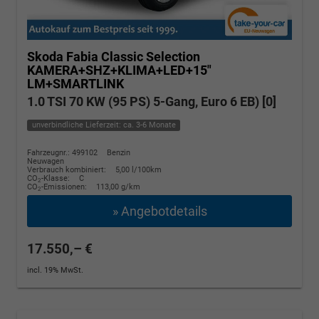
Skoda Fabia
Classic Selection
KAMERA+SHZ+KLIMA+LED+15"
LM+SMARTLINK
1.0 TSI 70 KW (95 PS) 5-Gang, Euro 6 EB) [0]
unverbindliche Lieferzeit: ca. 3-6 Monate
Fahrzeugnr.: 499102
Benzin
Neuwagen
Verbrauch kombiniert:
5,00 l/100km
CO
-Klasse:
C
2
CO
-Emissionen:
113,00 g/km
2
» Angebotdetails
17.550,– €
incl. 19% MwSt.