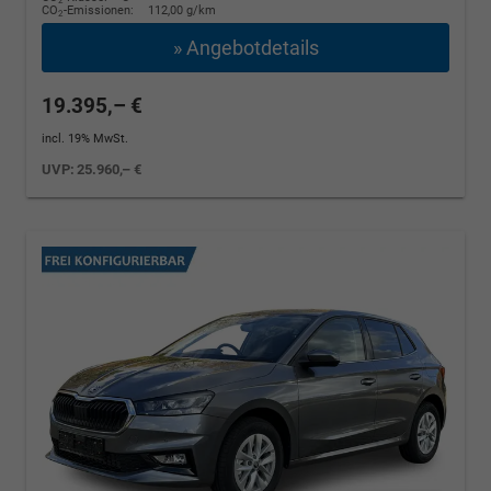
2
CO
-Emissionen:
112,00 g/km
2
» Angebotdetails
19.395,– €
incl. 19% MwSt.
UVP:
25.960,– €