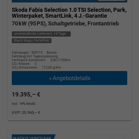
Skoda Fabia
Selection 1.0 TSI Selection, Park,
Winterpaket, SmartLink, 4 J.-Garantie
70 kW (95 PS), Schaltgetriebe, Frontantrieb
unverbindliche Lieferzeit:
14 Tage
Black Magic Perleffekt
Fahrzeugnr.: 509713
Benzin
Fahrzeug mit Tageszulassung
Verbrauch kombiniert:
5,00 l/100km
CO
-Klasse:
C
2
CO
-Emissionen:
112,00 g/km
2
» Angebotdetails
19.395,– €
incl. 19% MwSt.
UVP:
25.960,– €