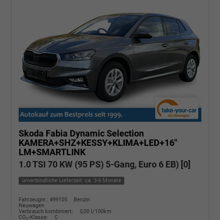
Skoda Fabia
Dynamic Selection
KAMERA+SHZ+KESSY+KLIMA+LED+16"
LM+SMARTLINK
1.0 TSI 70 KW (95 PS) 5-Gang, Euro 6 EB) [0]
unverbindliche Lieferzeit: ca. 3-6 Monate
Fahrzeugnr.: 499105
Benzin
Neuwagen
Verbrauch kombiniert:
5,00 l/100km
CO
-Klasse:
C
2