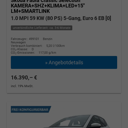
Skoda Fabia
Classic Selection
KAMERA+SHZ+KLIMA+LED+15"
LM+SMARTLINK
1.0 MPI 59 KW (80 PS) 5-Gang, Euro 6 EB [0]
unverbindliche Lieferzeit: ca. 3-6 Monate
Fahrzeugnr.: 499101
Benzin
Neuwagen
Verbrauch kombiniert:
5,20 l/100km
CO
-Klasse:
D
2
CO
-Emissionen:
117,00 g/km
2
» Angebotdetails
16.390,– €
incl. 19% MwSt.