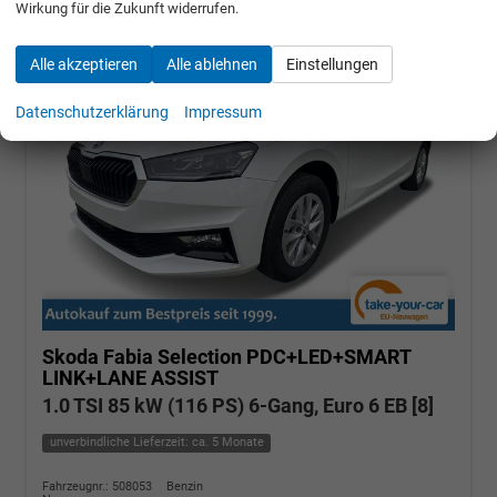
Wirkung für die Zukunft widerrufen.
Alle akzeptieren
Alle ablehnen
Einstellungen
Datenschutzerklärung
Impressum
Skoda Fabia
Selection PDC+LED+SMART
LINK+LANE ASSIST
1.0 TSI 85 kW (116 PS) 6-Gang, Euro 6 EB [8]
unverbindliche Lieferzeit: ca. 5 Monate
Fahrzeugnr.: 508053
Benzin