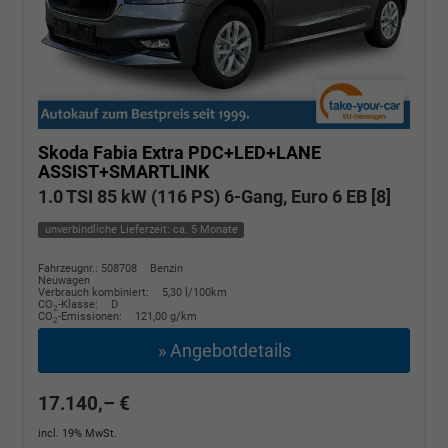
Skoda Fabia
Extra PDC+LED+LANE
ASSIST+SMARTLINK
1.0 TSI 85 kW (116 PS) 6-Gang, Euro 6 EB [8]
unverbindliche Lieferzeit: ca. 5 Monate
Fahrzeugnr.: 508708
Benzin
Neuwagen
Verbrauch kombiniert:
5,30 l/100km
CO
-Klasse:
D
2
CO
-Emissionen:
121,00 g/km
2
» Angebotdetails
17.140,– €
incl. 19% MwSt.