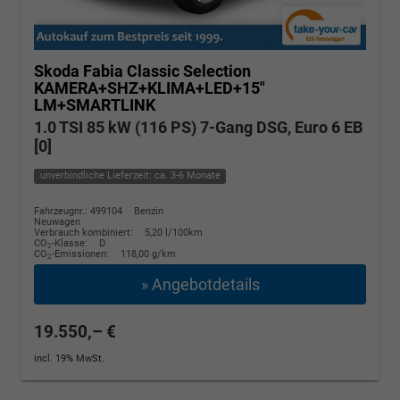
Skoda Fabia
Classic Selection
KAMERA+SHZ+KLIMA+LED+15"
LM+SMARTLINK
1.0 TSI 85 kW (116 PS) 7-Gang DSG, Euro 6 EB
[0]
unverbindliche Lieferzeit: ca. 3-6 Monate
Fahrzeugnr.: 499104
Benzin
Neuwagen
Verbrauch kombiniert:
5,20 l/100km
CO
-Klasse:
D
2
CO
-Emissionen:
118,00 g/km
2
» Angebotdetails
19.550,– €
incl. 19% MwSt.