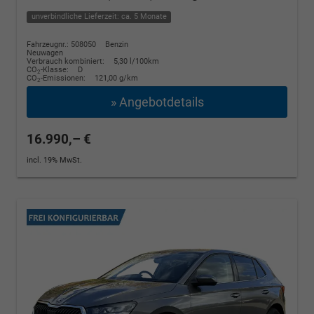
unverbindliche Lieferzeit: ca. 5 Monate
Fahrzeugnr.: 508050
Benzin
Neuwagen
Verbrauch kombiniert:
5,30 l/100km
CO
-Klasse:
D
2
CO
-Emissionen:
121,00 g/km
2
» Angebotdetails
16.990,– €
incl. 19% MwSt.