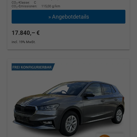
CO
-Klasse:
C
2
CO
-Emissionen:
115,00 g/km
2
» Angebotdetails
17.840,– €
incl. 19% MwSt.