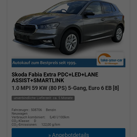
Skoda Fabia
Extra PDC+LED+LANE
ASSIST+SMARTLINK
1.0 MPI 59 KW (80 PS) 5-Gang, Euro 6 EB [8]
unverbindliche Lieferzeit: ca. 5 Monate
Fahrzeugnr.: 508706
Benzin
Neuwagen
Verbrauch kombiniert:
5,40 l/100km
CO
-Klasse:
D
2
CO
-Emissionen:
122,00 g/km
2
» Angebotdetails