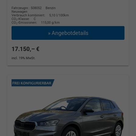
Fahrzeugnr.: 508052
Benzin
Neuwagen
Verbrauch kombiniert:
5,10 l/100km
CO
-Klasse:
C
2
CO
-Emissionen:
115,00 g/km
2
» Angebotdetails
17.150,– €
incl. 19% MwSt.