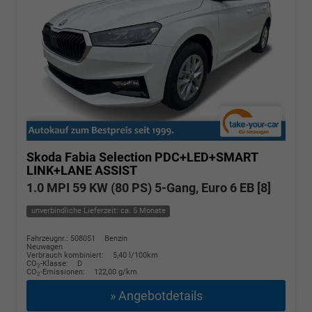
Skoda Fabia
Selection PDC+LED+SMART
LINK+LANE ASSIST
1.0 MPI 59 KW (80 PS) 5-Gang, Euro 6 EB [8]
unverbindliche Lieferzeit: ca. 5 Monate
Fahrzeugnr.: 508051
Benzin
Neuwagen
Verbrauch kombiniert:
5,40 l/100km
CO
-Klasse:
D
2
CO
-Emissionen:
122,00 g/km
2
» Angebotdetails