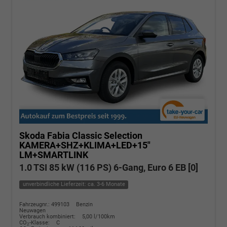
Skoda Fabia
Classic Selection
KAMERA+SHZ+KLIMA+LED+15"
LM+SMARTLINK
1.0 TSI 85 kW (116 PS) 6-Gang, Euro 6 EB [0]
unverbindliche Lieferzeit: ca. 3-6 Monate
Fahrzeugnr.: 499103
Benzin
Neuwagen
Verbrauch kombiniert:
5,00 l/100km
CO
-Klasse:
C
2